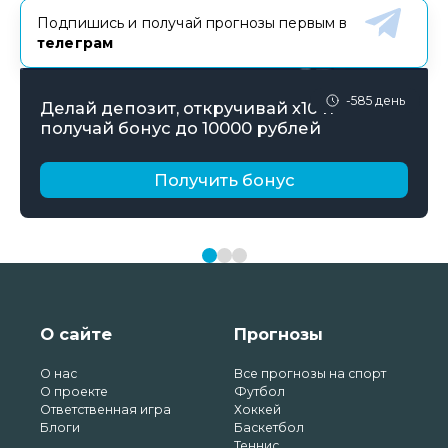
Подпишись и получай прогнозы первым в
телеграм
-585 день
Делай депозит, откручивай х10 и
получай бонус до 10000 рублей
Получить бонус
О сайте
Прогнозы
О нас
Все прогнозы на спорт
О проекте
Футбол
Ответственная игра
Хоккей
Блоги
Баскетбол
Теннис