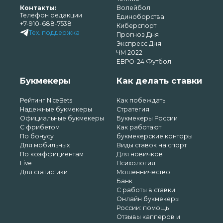
Контакты:
Волейбол
Телефон редакции
Единоборства
+7-910-688-7538
Киберспорт
Тех. поддержка
Прогноз Дня
Экспресс Дня
ЧМ 2022
ЕВРО-24 Футбол
Букмекеры
Как делать ставки
Рейтинг NiceBets
Как побеждать
Надежные букмекеры
Стратегия
Официальные букмекеры
Букмекеры России
С фрибетом
Как работают
По бонусу
букмекерские конторы
Для мобильных
Виды ставок на спорт
По коэффициентам
Для новичков
Live
Психология
Для статистики
Мошенничество
Банк
С работы в ставки
Онлайн букмекеры
России: помощь
Отзывы капперов и