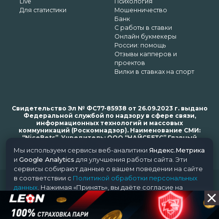
Live
Психология
Для статистики
Мошенничество
Банк
С работы в ставки
Онлайн букмекеры
России: помощь
Отзывы капперов и
проектов
Вилки в ставках на спорт
Свидетельство Эл № ФС77-85938 от 26.09.2023 г. выдано
Федеральной службой по надзору в сфере связи,
информационных технологий и массовых
коммуникаций (Роскомнадзор). Наименование СМИ:
“NiceBets”. Учредитель: ООО “НАЙСБЕТС” Главный
редактор: Харьков Н.Н. Почта редакции: support@nice-
Мы используем сервисы веб-аналитики
Яндекс.Метрика
bets.ru
и
Google Analytics
для улучшения работы сайта. Эти
сервисы собирают данные о вашем поведении на сайте
в соответствии с
Политикой обработки персональных
© 2018-2024 NiceBets. 18+
данных
. Нажимая «Принять», вы даёте согласие на
обработку ваших данных этими сервисами.