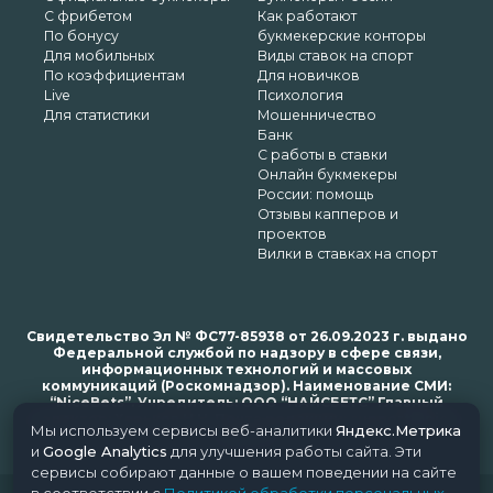
С фрибетом
Как работают
По бонусу
букмекерские конторы
Для мобильных
Виды ставок на спорт
По коэффициентам
Для новичков
Live
Психология
Для статистики
Мошенничество
Банк
С работы в ставки
Онлайн букмекеры
России: помощь
Отзывы капперов и
проектов
Вилки в ставках на спорт
Свидетельство Эл № ФС77-85938 от 26.09.2023 г. выдано
Федеральной службой по надзору в сфере связи,
информационных технологий и массовых
коммуникаций (Роскомнадзор). Наименование СМИ:
“NiceBets”. Учредитель: ООО “НАЙСБЕТС” Главный
редактор: Харьков Н.Н. Почта редакции: support@nice-
Мы используем сервисы веб-аналитики
Яндекс.Метрика
bets.ru
и
Google Analytics
для улучшения работы сайта. Эти
сервисы собирают данные о вашем поведении на сайте