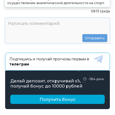
осуществление аналитической деятельности на спорт.
08:13 среда
Отправить
Подпишись и получай прогнозы первым в
телеграм
-584 день
Делай депозит, откручивай х10 и
получай бонус до 10000 рублей
Получить бонус