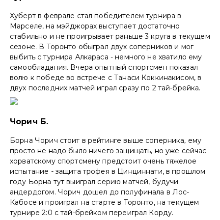
Хуберт в феврале стал победителем турнира в
Марселе, на мэйджорах выступает достаточно
стабильно и не проигрывает раньше 3 круга в текущем
сезоне. В Торонто обыграл двух соперников и мог
выбить с турнира Алкараса - немного не хватило ему
самообладания. Вчера опытный спортсмен показал
волю к победе во встрече с Танаси Коккинакисом, в
двух последних матчей играл сразу по 2 тай-брейка.
Чорич Б.
Борна Чорич стоит в рейтинге выше соперника, ему
просто не надо было ничего защищать, но уже сейчас
хорватскому спортсмену предстоит очень тяжелое
испытание - защита трофея в Цинциннати, в прошлом
году Борна тут выиграл серию матчей, будучи
андердогом. Чорич дошел до полуфинала в Лос-
Кабосе и проиграл на старте в Торонто, на текущем
турнире 2:0 с тай-брейком переиграл Корду.