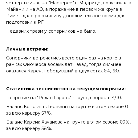
четвертьфинал на "Мастерсе" в Мадриде, полуфинал в
Майами и на АО, а поражение в первом же круге в
Риме - дало россиянину дополнительное время для
подготовки к РГ.
Недавних травм у соперников не было.
Личные встречи:
Соперники встречались всего один раз на корте в
рамках Фьючерса восемь лет назад, тогда сильнее
оказался Карен, победивший в двух сетах 6:4, 6:0.
Статистика теннисистов на текущем покрытии:
Покрытие на "Ролан Гаррос" - грунт, скорость 4/10.
Баланс Констант Лестьенн на грунте в этом сезоне 0,
за всю карьеру 57%.
Баланс Карена Хачанова на грунте в этом сезоне 60%,
за всю карьеру 58%.