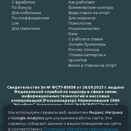
С фрибетом
Как работают
По бонусу
букмекерские конторы
Для мобильных
Виды ставок на спорт
По коэффициентам
Для новичков
Live
Психология
Для статистики
Мошенничество
Банк
С работы в ставки
Онлайн букмекеры
России: помощь
Отзывы капперов и
проектов
Вилки в ставках на спорт
Свидетельство Эл № ФС77-85938 от 26.09.2023 г. выдано
Федеральной службой по надзору в сфере связи,
информационных технологий и массовых
коммуникаций (Роскомнадзор). Наименование СМИ:
“NiceBets”. Учредитель: ООО “НАЙСБЕТС” Главный
редактор: Харьков Н.Н. Почта редакции: support@nice-
Мы используем сервисы веб-аналитики
Яндекс.Метрика
bets.ru
и
Google Analytics
для улучшения работы сайта. Эти
сервисы собирают данные о вашем поведении на сайте
в соответствии с
Политикой обработки персональных
© 2018-2024 NiceBets. 18+