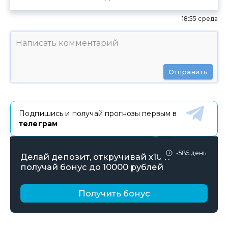
18:55 среда
Отправить
Подпишись и получай прогнозы первым в
телеграм
-585 день
Делай депозит, откручивай х10 и
получай бонус до 10000 рублей
Получить бонус