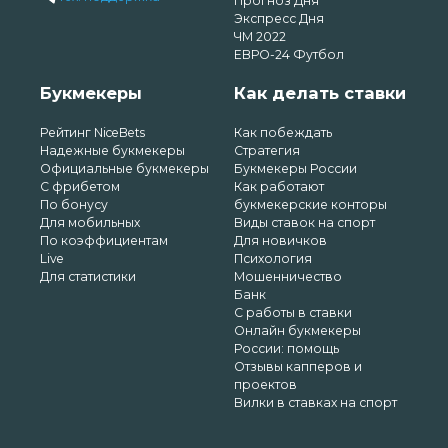
Прогноз Дня
Экспресс Дня
ЧМ 2022
ЕВРО-24 Футбол
Букмекеры
Как делать ставки
Рейтинг NiceBets
Как побеждать
Надежные букмекеры
Стратегия
Официальные букмекеры
Букмекеры России
С фрибетом
Как работают
По бонусу
букмекерские конторы
Для мобильных
Виды ставок на спорт
По коэффициентам
Для новичков
Live
Психология
Для статистики
Мошенничество
Банк
С работы в ставки
Онлайн букмекеры
России: помощь
Отзывы капперов и
проектов
Вилки в ставках на спорт