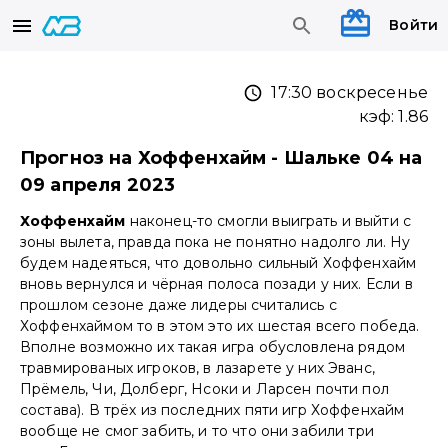
Войти
17:30 воскресенье
кэф:
1.86
Прогноз на Хоффенхайм - Шальке 04 на
09 апреля 2023
Хоффенхайм
наконец-то смогли выиграть и выйти с
зоны вылета, правда пока не понятно надолго ли. Ну
будем надеяться, что довольно сильный Хоффенхайм
вновь вернулся и чёрная полоса позади у них. Если в
прошлом сезоне даже лидеры считались с
Хоффенхаймом то в этом это их шестая всего победа.
Вполне возможно их такая игра обусловлена рядом
травмированых игроков, в лазарете у них Эванс,
Прёмель, Чи, Долберг, Нсоки и Ларсен почти пол
состава). В трёх из последних пяти игр Хоффенхайм
вообще не смог забить, и то что они забили три