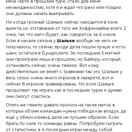
мяча Герте в прошлом туре, стало для меня
неожиданностью, хотя я и ждал что рано или поздно
они должны начать выигрывать.
Не когда грозный Шальке сейчас находится в зоне
вылета, но отставание от того же Хоффенхайма всего 2
очка, так что матч будет, как говорится, за 6 очков.
Если в начале сезона у
Шальке
вообще не чего не
получалось, то сейчас вроде дела пошли лучше и есть
шанс остаться в Бундеслиге. За последние 5 матчей
они проиграли лишь в прошлом, но Байеру, который
остановить сейчас очень тяжело. Вот кому
действительно не везёт с травмами так это Шальке у
весь сезон очень много игроков в лазарете, вот и
сейчас 8 игроков травмированы. Но если Шальке
продолжит так играть как в последних турах я думаю
они смогут спастись.
Опять же тяжело давать прогноз на такие матча, в
которых обоим командам нужна победа как воздух, да
ещё у обеих команд дела не лучшим образом. Если
брать по силе то команды равны. Попробуем сыграть
от статистики, в 4 последних играх между собой