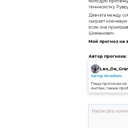
молодую британку 
теннисистку Рувруа 
Девчата между соб
сыграет ключевую 
если она проигрыв
Шиманович.
Мой прогноз на 
Автор прогноза
:
Leo_De_Gra
Автор NiceBets
Пишу прогнозы на 
Англии, также про