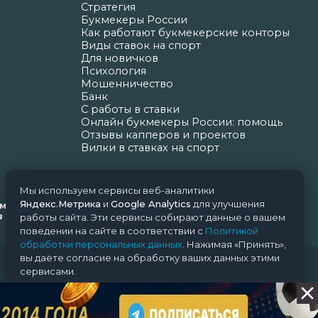
Стратегия
Букмекеры России
Как работают букмекерские конторы
Виды ставок на спорт
Для новичков
Психология
Мошенничество
Банк
С работы в ставки
Онлайн букмекеры России: помощь
Отзывы капперов и проектов
Вилки в ставках на спорт
Мы используем сервисы веб-аналитики
Яндекс.Метрика
и
Google Analytics
для улучшения
ормационных технологий и массовых коммуникаций
Н.Н. Почта редакции: support@nice-bets.ru
работы сайта. Эти сервисы собирают данные о вашем
поведении на сайте в соответствии с
Политикой
обработки персональных данных
. Нажимая «Принять»,
вы даёте согласие на обработку ваших данных этими
сервисами.
Принять
Отклонить