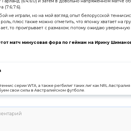
Гарланд (6:4;6:0) и затем в довольно напряженном матче о
(7:6;7:6).
ой не играли, но на мой взгляд опыт белорусской теннисис
роль, плюс также можно отметить, что японку хватает на грун
ает, то проигрывает с размахом; потому ожидаю уверенную
этот матч минусовая фора по геймам на Ирину Шиманови
n
теннис серии WTA, а также регбилиг таких лиг как NRL Австралия
буем свои силы в Австралийском футболе.