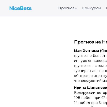
Прогнозы
Конкурсы
Прогноз на Ho
Маи Хонтама (Яп
грунте, но бывает 
индуре он завоева
грунте же в этом 
турнире, где японк
обыграла китаянку 
что следующий ма
Ирина Шиманови
Белоруссии, котор
108 побед при 42 
14 побед при 6 по