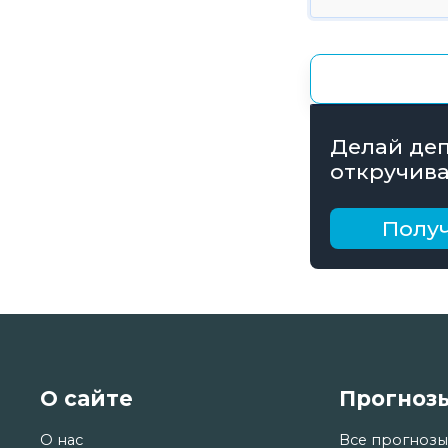
Делай деп
откручива
получай б
рублей
Получ
О сайте
Прогноз
О нас
Все прогнозы