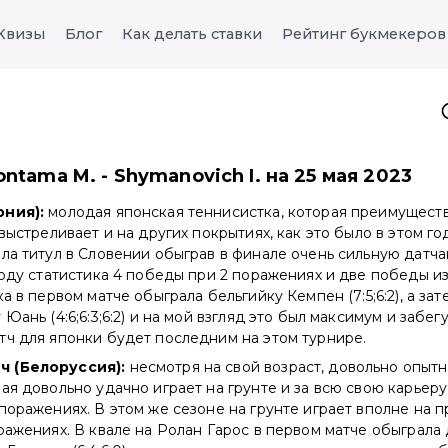
Квизы
Блог
Как делать ставки
Рейтинг букмекеров
ntama M. - Shymanovich I. на 25 мая 2023
ония):
молодая японская теннисистка, которая преимуществ
выстреливает и на других покрытиях, как это было в этом год
ла титул в Словении обыграв в финале очень сильную датча
году статистика 4 победы при 2 поражениях и две победы из
а в первом матче обыграла бельгийку Кемпен (7:5;6:2), а за
Юань (4:6;6:3;6:2) и на мой взгляд это был максимум и забе
тч для японки будет последним на этом турнире.
ч (Белоруссия):
несмотря на свой возраст, довольно опытн
ая довольно удачно играет на грунте и за всю свою карьеру
поражениях. В этом же сезоне на грунте играет вполне на 
ражениях. В квале на Ролан Гарос в первом матче обыграла