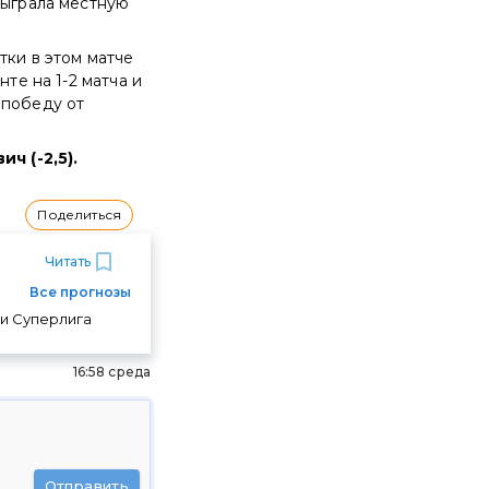
быграла местную
тки в этом матче
те на 1-2 матча и
 победу от
ч (-2,5).
Поделиться
Читать
Все прогнозы
 и Суперлига
16:58 среда
Отправить