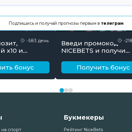
Подпишись и получай прогнозы первым в
телеграм
-583 день
-21
озит,
Введи промокод
й х10 и
NICEBETS и получи
онус до 10000
26000₽ поэтапно
ить бонус
Получить бонус
ы
Букмекеры
 на спорт
Рейтинг NiceBets