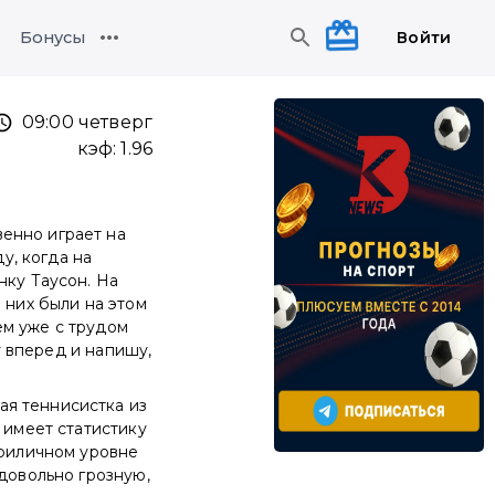
Войти
Бонусы
09:00 четверг
кэф:
1.96
енно играет на
у, когда на
нку Таусон. На
 них были на этом
тем уже с трудом
гу вперед и напишу,
ая теннисистка из
 имеет статистику
приличном уровне
 довольно грозную,