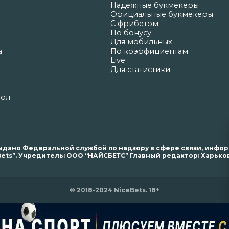
Надежные букмекеры
Официальные букмекеры
С фрибетом
По бонусу
Для мобильных
а
По коэффициентам
Live
Для статистики
бол
. выдано Федеральной службой по надзору в сфере связи, инф
ets”. Учредитель: ООО “НАЙСБЕТС” Главный редактор: Харьков 
© 2018-2024 NiceBets. 18+