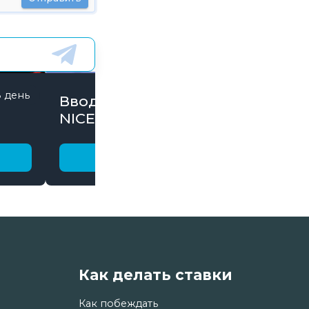
8 день
845 дней
Вводи Промокод
NICE15000 и забирай
бонусы
Получить бонус
Как делать ставки
Как побеждать