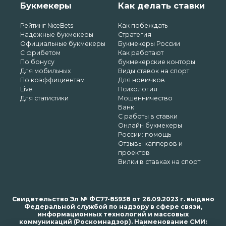
Букмекеры
Как делать ставки
Рейтинг NiceBets
Как побеждать
Надежные букмекеры
Стратегия
Официальные букмекеры
Букмекеры России
С фрибетом
Как работают
По бонусу
букмекерские конторы
Для мобильных
Виды ставок на спорт
По коэффициентам
Для новичков
Live
Психология
Для статистики
Мошенничество
Банк
С работы в ставки
Онлайн букмекеры
России: помощь
Отзывы капперов и
проектов
Вилки в ставках на спорт
Свидетельство Эл № ФС77-85938 от 26.09.2023 г. выдано
Федеральной службой по надзору в сфере связи,
информационных технологий и массовых
коммуникаций (Роскомнадзор). Наименование СМИ: