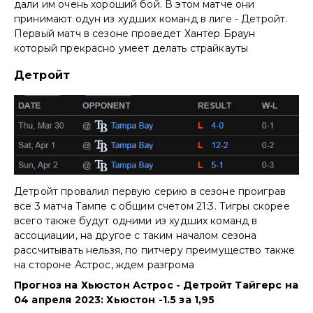
дали им очень хороший бой. В этом матче они
принимают одун из худших команд в лиге - Детройт.
Первый матч в сезоне проведет Хантер Браун
который прекрасно умеет делать страйкауты
Детройт
Детройт провалил первую серию в сезоне проиграв
все 3 матча Тампе с общим счетом 21:3. Тигры скорее
всего также будут одними из худших команд в
ассоциации, на другое с таким началом сезона
рассчитывать нельзя, по питчеру преимущество также
на стороне Астрос, ждем разгрома
Прогноз на Хьюстон Астрос - Детройт Тайгерс на
04 апреля 2023: Хьюстон -1.5 за 1,95