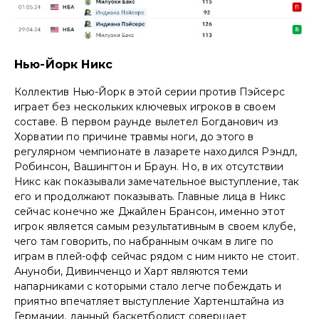
Нью-Йорк Никс
Коллектив Нью-Йорк в этой серии против Пэйсерс
играет без нескольких ключевых игроков в своем
составе. В первом раунде вылетел Богданович из
Хорватии по причине травмы ноги, до этого в
регулярном чемпионате в лазарете находился Рэндл,
Робинсон, Вашингтон и Браун. Но, в их отсутствии
Никс как показывали замечательное выступление, так
его и продолжают показывать. Главные лица в Никс
сейчас конечно же Джайлен Брансон, именно этот
игрок является самым результативным в своем клубе,
чего там говорить, по набранным очкам в лиге по
играм в плей-офф сейчас рядом с ним никто не стоит.
Ануноби, Дивинченцо и Харт являются теми
напарниками с которыми стало легче побеждать и
приятно впечатляет выступление Хартенштайна из
Германии, данный баскетболист совершает