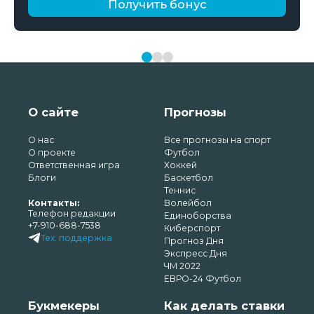
Получить бонус
О сайте
Прогнозы
О нас
Все прогнозы на спорт
О проекте
Футбол
Ответственная игра
Хоккей
Блоги
Баскетбол
Теннис
Контакты:
Волейбол
Телефон редакции
Единоборства
+7-910-688-7538
Киберспорт
Тех. поддержка
Прогноз Дня
Экспресс Дня
ЧМ 2022
ЕВРО-24 Футбол
Букмекеры
Как делать ставки