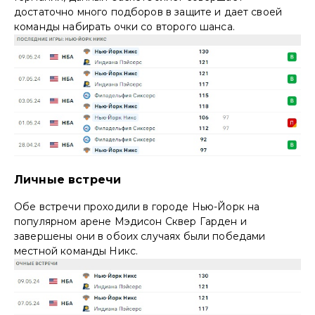
достаточно много подборов в защите и дает своей
команды набирать очки со второго шанса.
Личные встречи
Обе встречи проходили в городе Нью-Йорк на
популярном арене Мэдисон Сквер Гарден и
завершены они в обоих случаях были победами
местной команды Никс.