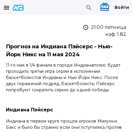
Войти
21:00 пятница
кэф:
1.82
Прогноз на Индиана Пэйсерс - Нью-
Йорк Никс на 11 мая 2024
11-го мая в 1/4 финала в городе Индианаполис будет
проходить третья игра серии в исполнении
баскетболистов Индианы и Нью-Йорк Никс. После
двух поражений подряд, баскетболисты Пэйсерс
попробуют сократить серию до одной победы.
Индиана Пэйсерс
Индиана в первом круге прошла игроков Милуоки
Бакс и было бы странно если они оступились против