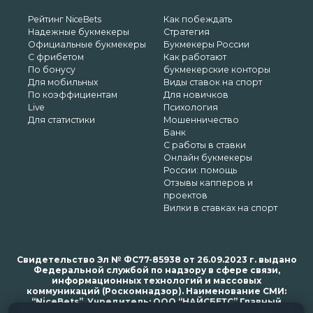
Рейтинг NiceBets
Как побеждать
Надежные букмекеры
Стратегия
Официальные букмекеры
Букмекеры России
С фрибетом
Как работают
По бонусу
букмекерские конторы
Для мобильных
Виды ставок на спорт
По коэффициентам
Для новичков
Live
Психология
Для статистики
Мошенничество
Банк
С работы в ставки
Онлайн букмекеры
России: помощь
Отзывы капперов и
проектов
Вилки в ставках на спорт
Свидетельство Эл № ФС77-85938 от 26.09.2023 г. выдано
Федеральной службой по надзору в сфере связи,
информационных технологий и массовых
коммуникаций (Роскомнадзор). Наименование СМИ:
“NiceBets”. Учредитель: ООО “НАЙСБЕТС” Главный
редактор: Харьков Н.Н. Почта редакции: support@nice-