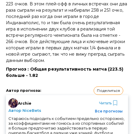
223 очков. В этом плей-офф в личных встречах они два
раза сыграли на результат и набирали 238 и 251 очко,
последний раз когда они играли в городе
Индианаполис, то и там была очень результативная
игра в исполнении двух клубов а реализация той
встречи регулярного чемпионата была на отметке -
266 очков. Все действующие лица и ключевые игроки
которые играли в первых двух матчах 1/4 финала и в
новой игре сыграют, так что не вижу преград сыграть
данным выбором.
Прогноз : Общая результативность матча (223.5)
больше - 1.82
Поделиться
Автор прогноза
:
Читать
Archie
Автор NiceBets
Все прогнозы
Стараюсь подходить к событием предельно осторожно,
за коэффициентами не гонюсь а из спортивных событий
я больше предпочитаю задействовать в первую
очередь баскетбол а дальше уже хоккей, футбол и