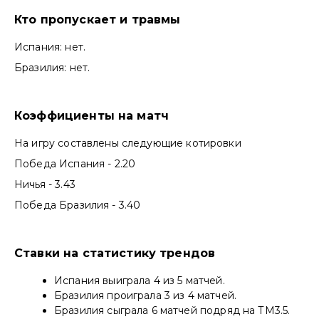
Кто пропускает и травмы
Испания: нет.
Бразилия: нет.
Коэффициенты на матч
На игру составлены следующие котировки
Победа Испания - 2.20
Ничья - 3.43
Победа Бразилия - 3.40
Ставки на статистику трендов
Испания выиграла 4 из 5 матчей.
Бразилия проиграла 3 из 4 матчей.
Бразилия сыграла 6 матчей подряд на ТМ3.5.