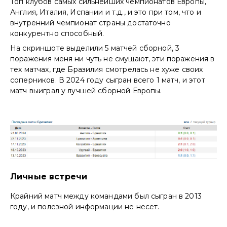
Топ клубов самых сильнейших чемпионатов Европы,
Англия, Италия, Испании и т.д., и это при том, что и
внутренний чемпионат страны достаточно
конкурентно способный.
На скриншоте выделили 5 матчей сборной, 3
поражения меня ни чуть не смущают, эти поражения в
тех матчах, где Бразилия смотрелась не хуже своих
соперников. В 2024 году сыгран всего 1 матч, и этот
матч выиграл у лучшей сборной Европы.
Личные встречи
Крайний матч между командами был сыгран в 2013
году, и полезной информации не несет.