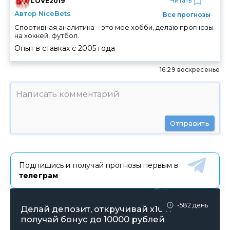
Читать
LOVE2019
Автор NiceBets
Все прогнозы
Спортивная аналитика – это мое хобби, делаю прогнозы
на хоккей, футбол.
Опыт в ставках с
2005
года
16:29 воскресенье
Отправить
Подпишись и получай прогнозы первым в
телеграм
-582 день
Делай депозит, откручивай х10 и
получай бонус до 10000 рублей