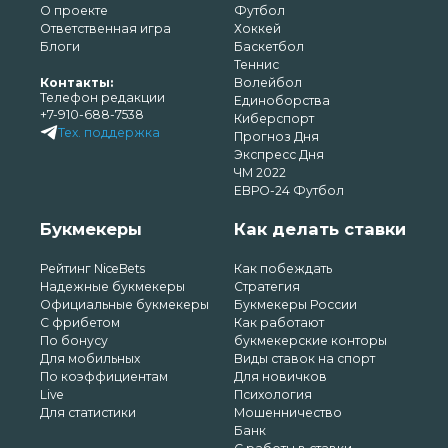
О проекте
Футбол
Ответственная игра
Хоккей
Блоги
Баскетбол
Теннис
Контакты:
Волейбол
Телефон редакции
Единоборства
+7-910-688-7538
Киберспорт
Тех. поддержка
Прогноз Дня
Экспресс Дня
ЧМ 2022
ЕВРО-24 Футбол
Букмекеры
Как делать ставки
Рейтинг NiceBets
Как побеждать
Надежные букмекеры
Стратегия
Официальные букмекеры
Букмекеры России
С фрибетом
Как работают
По бонусу
букмекерские конторы
Для мобильных
Виды ставок на спорт
По коэффициентам
Для новичков
Live
Психология
Для статистики
Мошенничество
Банк