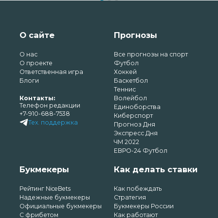
О сайте
Прогнозы
О нас
Все прогнозы на спорт
О проекте
Футбол
Ответственная игра
Хоккей
Блоги
Баскетбол
Теннис
Контакты:
Волейбол
Телефон редакции
Единоборства
+7-910-688-7538
Киберспорт
Тех. поддержка
Прогноз Дня
Экспресс Дня
ЧМ 2022
ЕВРО-24 Футбол
Букмекеры
Как делать ставки
Рейтинг NiceBets
Как побеждать
Надежные букмекеры
Стратегия
Официальные букмекеры
Букмекеры России
С фрибетом
Как работают