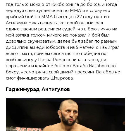
где только можно от кикбоксинга до бокса, иногда
чередуя с выступлениями по MMA и к слову его
крайний бой по MMA был еще в 22 году против
Асылжана Бакытжанулы, который он выиграл
единогласным решением судей, но в бою лично на
мой взгляд толком ничего не показал и бой был
довольно скучноватым, далее был забег по разным
дисциплинам единоборств и из 5 матчей он выиграл
всего 1 матч, причем сенсационно победил по
кикбоксингу у Петра Романкевича, а так одни
поражения и крайнее было от Вагаба Вагабова по
боксу, несмотря на свой дикий прессинг Вагабов не
смог финишировать Штыркова.
Гаджимурад Антигулов