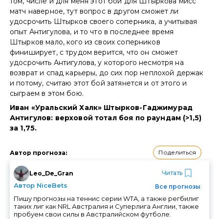
том, числе и для меня этот бой для Штыркова мисс
матч наверное, тут вопрос в другом сможет ли
удосрочить Штырков своего соперника, а учитывая
опыт Антигулова, и то что в последнее время
Штырков мало, кого из своих соперников
финиширует, с трудом верится, что он сможет
удосрочить Антигулова, у которого несмотря на
возврат и спад карьеры, до сих пор неплохой держак
и потому, считаю этот бой затянется и от этого и
сыграем в этом бою.
Иван «Уральский Халк» Штырков-Гаджимурад
Антигулов: верховой тотал боя по раундам (>1,5)
за 1,75.
Поделиться
Автор прогноза
:
Читать
Leo_De_Gran
Автор NiceBets
Все прогнозы
Пишу прогнозы на теннис серии WTA, а также регбилиг
таких лиг как NRL Австралия и Суперлига Англии, также
пробуем свои силы в Австралийском футболе.