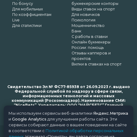
По бонусу
букмекерские конторы
Для мобильных
Виды ставок на спорт
По коэффициентам
Для новичков
Live
Психология
Для статистики
Мошенничество
Банк
С работы в ставки
Онлайн букмекеры
России: помощь
Отзывы капперов и
проектов
Вилки в ставках на спорт
Свидетельство Эл № ФС77-85938 от 26.09.2023 г. выдано
Федеральной службой по надзору в сфере связи,
информационных технологий и массовых
коммуникаций (Роскомнадзор). Наименование СМИ:
“NiceBets”. Учредитель: ООО “НАЙСБЕТС” Главный
редактор: Харьков Н.Н. Почта редакции: support@nice-
Мы используем сервисы веб-аналитики
Яндекс.Метрика
bets.ru
и
Google Analytics
для улучшения работы сайта. Эти
сервисы собирают данные о вашем поведении на сайте
в соответствии с
Политикой обработки персональных
© 2018-2024 NiceBets. 18+
данных
. Нажимая «Принять», вы даёте согласие на