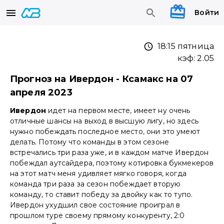
Войти
18:15 пятница
кэф:
2.05
Прогноз на Ивердон - Ксамакс на 07
апреля 2023
Ивердон
идет на первом месте, имеет ну очень
отличные шансы на выход в высшую лигу, но здесь
нужно побеждать последное место, они это умеют
делать. Потому что команды в этом сезоне
встречались три раза уже, и в каждом матче Ивердон
побеждал аутсайдера, поэтому котировка букмекеров
на этот матч меня удивляет мягко говоря, когда
команда три раза за сезон побеждает вторую
команду, то ставит победу за двойку как то тупо.
Ивердон ухудшил свое состояние проиграл в
прошлом туре своему прямому конкуренту, 2:0