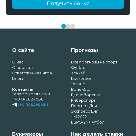
Получить бонус
О сайте
Прогнозы
О нас
Все прогнозы на спорт
О проекте
Футбол
Ответственная игра
Хоккей
Блоги
Баскетбол
Теннис
Контакты:
Волейбол
Телефон редакции
Единоборства
+7-910-688-7538
Киберспорт
Тех. поддержка
Прогноз Дня
Экспресс Дня
ЧМ 2022
ЕВРО-24 Футбол
Букмекеры
Как делать ставки