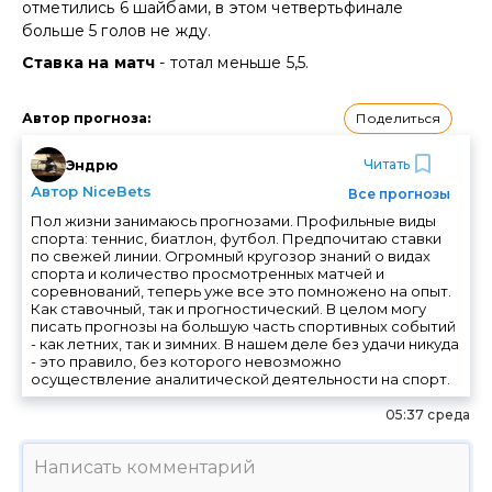
отметились 6 шайбами, в этом четвертьфинале
больше 5 голов не жду.
Ставка на матч
- тотал меньше 5,5.
Поделиться
Автор прогноза
:
Читать
Эндрю
Автор NiceBets
Все прогнозы
Пол жизни занимаюсь прогнозами. Профильные виды
спорта: теннис, биатлон, футбол. Предпочитаю ставки
по свежей линии. Огромный кругозор знаний о видах
спорта и количество просмотренных матчей и
соревнований, теперь уже все это помножено на опыт.
Как ставочный, так и прогностический. В целом могу
писать прогнозы на большую часть спортивных событий
- как летних, так и зимних. В нашем деле без удачи никуда
- это правило, без которого невозможно
осуществление аналитической деятельности на спорт.
05:37 среда