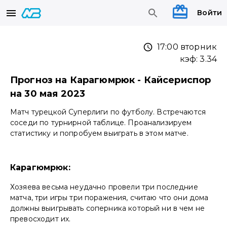
Войти
17:00 вторник
кэф:
3.34
Прогноз на Карагюмрюк - Кайсериспор
на 30 мая 2023
Матч турецкой Суперлиги по футболу. Встречаются
соседи по турнирной таблице. Проанализируем
статистику и попробуем выиграть в этом матче.
Карагюмрюк:
Хозяева весьма неудачно провели три последние
матча, три игры три поражения, считаю что они дома
должны выигрывать соперника который ни в чем не
превосходит их.