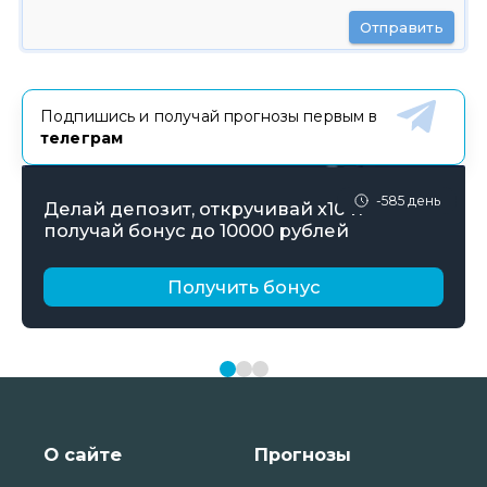
Отправить
Подпишись и получай прогнозы первым в
телеграм
-585 день
Делай депозит, откручивай х10 и
получай бонус до 10000 рублей
Получить бонус
О сайте
Прогнозы