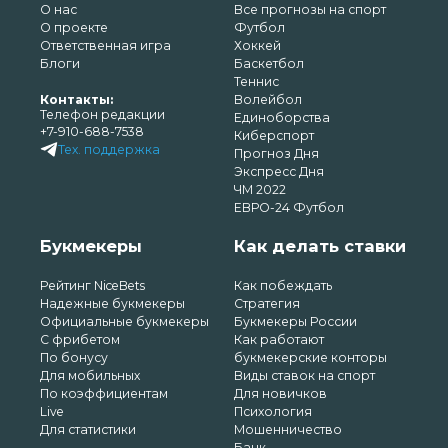
О нас
Все прогнозы на спорт
О проекте
Футбол
Ответственная игра
Хоккей
Блоги
Баскетбол
Теннис
Контакты:
Волейбол
Телефон редакции
Единоборства
+7-910-688-7538
Киберспорт
Тех. поддержка
Прогноз Дня
Экспресс Дня
ЧМ 2022
ЕВРО-24 Футбол
Букмекеры
Как делать ставки
Рейтинг NiceBets
Как побеждать
Надежные букмекеры
Стратегия
Официальные букмекеры
Букмекеры России
С фрибетом
Как работают
По бонусу
букмекерские конторы
Для мобильных
Виды ставок на спорт
По коэффициентам
Для новичков
Live
Психология
Для статистики
Мошенничество
Банк