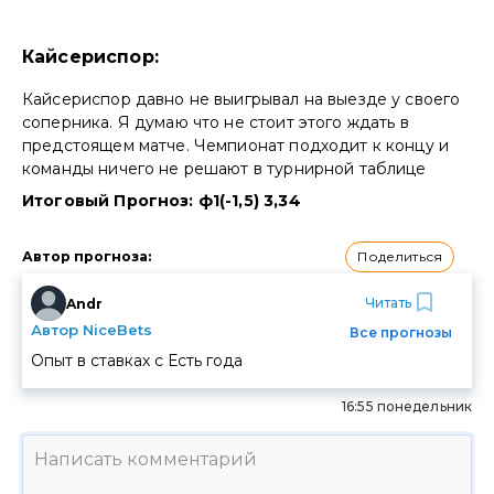
Кайсериспор:
Кайсериспор давно не выигрывал на выезде у своего
соперника. Я думаю что не стоит этого ждать в
предстоящем матче. Чемпионат подходит к концу и
команды ничего не решают в турнирной таблице
Итоговый Прогноз: ф1(-1,5) 3,34
Поделиться
Автор прогноза
:
Читать
Andr
Автор NiceBets
Все прогнозы
Опыт в ставках с
Есть
года
16:55 понедельник