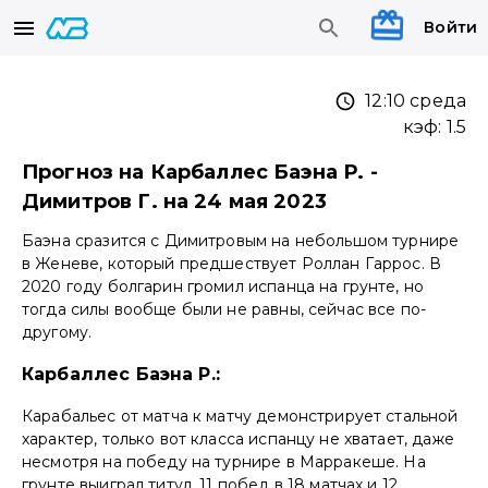
Войти
12:10 среда
кэф:
1.5
Прогноз на Карбаллес Баэна Р. -
Димитров Г. на 24 мая 2023
Баэна сразится с Димитровым на небольшом турнире
в Женеве, который предшествует Роллан Гаррос. В
2020 году болгарин громил испанца на грунте, но
тогда силы вообще были не равны, сейчас все по-
другому.
Карбаллес Баэна Р.:
Карабальес от матча к матчу демонстрирует стальной
характер, только вот класса испанцу не хватает, даже
несмотря на победу на турнире в Марракеше. На
грунте выиграл титул, 11 побед в 18 матчах и 12