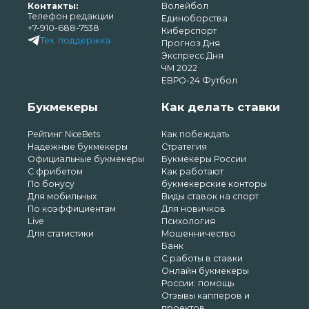
Контакты:
Волейбол
Телефон редакции
Единоборства
+7-910-688-7538
Киберспорт
Тех. поддержка
Прогноз Дня
Экспресс Дня
ЧМ 2022
ЕВРО-24 Футбол
Букмекеры
Как делать ставки
Рейтинг NiceBets
Как побеждать
Надежные букмекеры
Стратегия
Официальные букмекеры
Букмекеры России
С фрибетом
Как работают
По бонусу
букмекерские конторы
Для мобильных
Виды ставок на спорт
По коэффициентам
Для новичков
Live
Психология
Для статистики
Мошенничество
Банк
С работы в ставки
Онлайн букмекеры
России: помощь
Отзывы капперов и
проектов