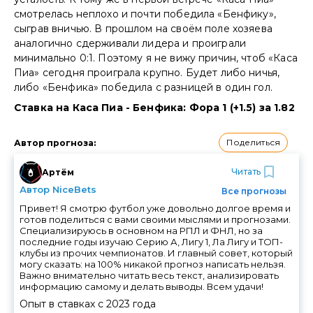
смотрелась неплохо и почти победила «Бенфику»,
сыграв вничью. В прошлом на своём поле хозяева
аналогично сдерживали лидера и проиграли
минимально 0:1. Поэтому я не вижу причин, чтоб «Каса
Пиа» сегодня проиграла крупно. Будет либо ничья,
либо «Бенфика» победила с разницей в один гол.
Ставка на Каса Пиа - Бенфика: Фора 1 (+1.5) за 1.82
Поделиться
Автор прогноза
:
Читать
Артём
Автор NiceBets
Все прогнозы
Привет! Я смотрю футбол уже довольно долгое время и
готов поделиться с вами своими мыслями и прогнозами.
Специализируюсь в основном на РПЛ и ФНЛ, но за
последние годы изучаю Серию А, Лигу 1, Ла Лигу и ТОП-
клубы из прочих чемпионатов. И главный совет, который
могу сказать: на 100% никакой прогноз написать нельзя.
Важно внимательно читать весь текст, анализировать
информацию самому и делать выводы. Всем удачи!
Опыт в ставках с
2023
года