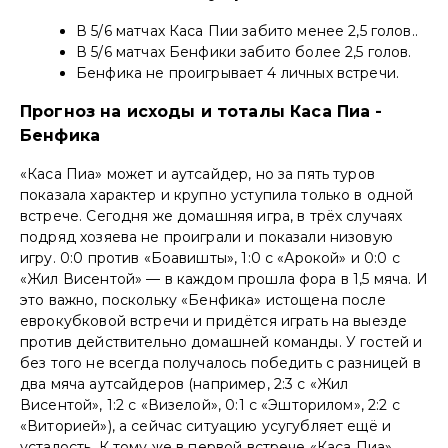
В 5/6 матчах Каса Пии забито менее 2,5 голов..
В 5/6 матчах Бенфики забито более 2,5 голов.
Бенфика не проигрывает 4 личных встречи.
Прогноз на исходы и тоталы Каса Пиа -
Бенфика
«Каса Пиа» может и аутсайдер, но за пять туров
показала характер и крупно уступила только в одной
встрече. Сегодня же домашняя игра, в трёх случаях
подряд хозяева не проиграли и показали низовую
игру. 0:0 против «Боавишты», 1:0 с «Арокой» и 0:0 с
«Жил Висентой» — в каждом прошла фора в 1,5 мяча. И
это важно, поскольку «Бенфика» истощена после
еврокубковой встречи и придётся играть на выезде
против действительно домашней команды. У гостей и
без того не всегда получалось победить с разницей в
два мяча аутсайдеров (например, 2:3 с «Жил
Висентой», 1:2 с «Визелой», 0:1 с «Эшторилом», 2:2 с
«Виторией»), а сейчас ситуацию усугубляет ещё и
усталость. К тому же в первой встрече «Каса Пиа»