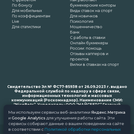
По бонусу
букмекерские конторы
Для мобильных
Виды ставок на спорт
По коэффициентам
Для новичков
Live
Психология
Для статистики
Мошенничество
Банк
С работы в ставки
Онлайн букмекеры
России: помощь
Отзывы капперов и
проектов
Вилки в ставках на спорт
Свидетельство Эл № ФС77-85938 от 26.09.2023 г. выдано
Федеральной службой по надзору в сфере связи,
информационных технологий и массовых
коммуникаций (Роскомнадзор). Наименование СМИ:
“NiceBets”. Учредитель: ООО “НАЙСБЕТС” Главный
редактор: Харьков Н.Н. Почта редакции: support@nice-
Мы используем сервисы веб-аналитики
Яндекс.Метрика
bets.ru
и
Google Analytics
для улучшения работы сайта. Эти
сервисы собирают данные о вашем поведении на сайте
в соответствии с
Политикой обработки персональных
© 2018-2024 NiceBets. 18+