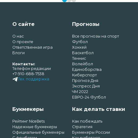
О сайте
Прогнозы
О нас
Все прогнозы на спорт
О проекте
Футбол
Ответственная игра
Хоккей
Блоги
Баскетбол
Теннис
Контакты:
Волейбол
Телефон редакции
Единоборства
+7-910-688-7538
Киберспорт
Тех. поддержка
Прогноз Дня
Экспресс Дня
ЧМ 2022
ЕВРО-24 Футбол
Букмекеры
Как делать ставки
Рейтинг NiceBets
Как побеждать
Надежные букмекеры
Стратегия
Официальные букмекеры
Букмекеры России
С фрибетом
Как работают