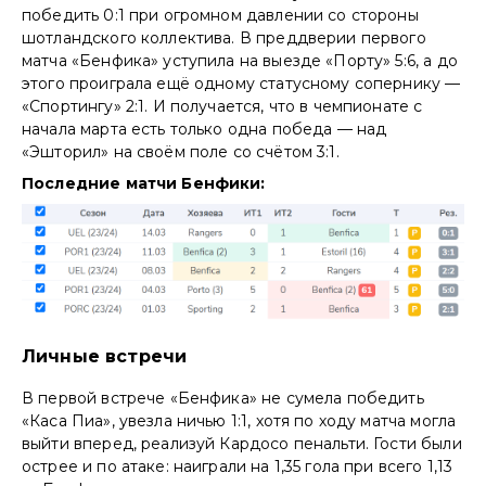
победить 0:1 при огромном давлении со стороны
шотландского коллектива. В преддверии первого
матча «Бенфика» уступила на выезде «Порту» 5:6, а до
этого проиграла ещё одному статусному сопернику —
«Спортингу» 2:1. И получается, что в чемпионате с
начала марта есть только одна победа — над
«Эшторил» на своём поле со счётом 3:1.
Последние матчи Бенфики:
Личные встречи
В первой встрече «Бенфика» не сумела победить
«Каса Пиа», увезла ничью 1:1, хотя по ходу матча могла
выйти вперед, реализуй Кардосо пенальти. Гости были
острее и по атаке: наиграли на 1,35 гола при всего 1,13