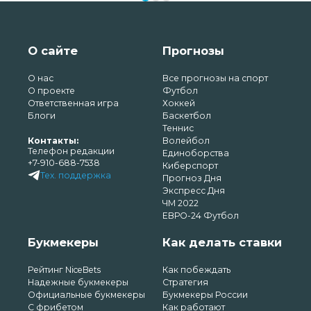
О сайте
Прогнозы
О нас
Все прогнозы на спорт
О проекте
Футбол
Ответственная игра
Хоккей
Блоги
Баскетбол
Теннис
Контакты:
Волейбол
Телефон редакции
Единоборства
+7-910-688-7538
Киберспорт
Тех. поддержка
Прогноз Дня
Экспресс Дня
ЧМ 2022
ЕВРО-24 Футбол
Букмекеры
Как делать ставки
Рейтинг NiceBets
Как побеждать
Надежные букмекеры
Стратегия
Официальные букмекеры
Букмекеры России
С фрибетом
Как работают