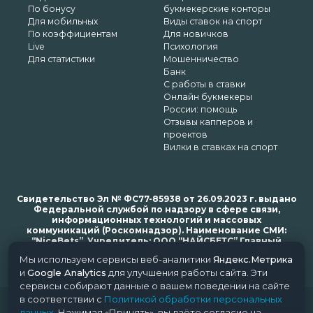
По бонусу
букмекерские конторы
Для мобильных
Виды ставок на спорт
По коэффициентам
Для новичков
Live
Психология
Для статистики
Мошенничество
Банк
С работы в ставки
Онлайн букмекеры
России: помощь
Отзывы капперов и
проектов
Вилки в ставках на спорт
Свидетельство Эл № ФС77-85938 от 26.09.2023 г. выдано
Федеральной службой по надзору в сфере связи,
информационных технологий и массовых
коммуникаций (Роскомнадзор). Наименование СМИ:
“NiceBets”. Учредитель: ООО “НАЙСБЕТС” Главный
редактор: Харьков Н.Н. Почта редакции: support@nice-
Мы используем сервисы веб-аналитики
Яндекс.Метрика
bets.ru
и
Google Analytics
для улучшения работы сайта. Эти
сервисы собирают данные о вашем поведении на сайте
в соответствии с
Политикой обработки персональных
© 2018-2024 NiceBets. 18+
данных
. Нажимая «Принять», вы даёте согласие на