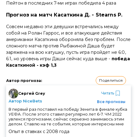
Пейтон в последних 7-ми играх победила 4 раза
Прогноз на матч Касаткина Д. - Stearns P.
Совсем недавно эти девушки встречались между
собой на Ролан Гаррос, и все атакующие действия
американки Касаткина обороняла без проблем. После
сложного матча против Рыбакиной Даша будет
заряжена на всю катушку, пусть игра пройдет не 6:0,
6:1, но уровень игры Даши сейчас куда выше -
победа
Касаткиной - кэф 1,3
Поделиться
Автор прогноза
:
Читать
Cергей Grey
Автор NiceBets
Все прогнозы
В первый раз поставил на победу Зенита в финале кубка
УЕФА. После этого ставил регулярно лет 6-7. ЧМ 2022
увлекся прогнозами, сейчас серьезно занимаюсь этим
делом. Ставлю на те события, которые интересны мне
Опыт в ставках с
2008
года