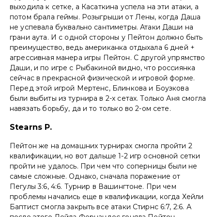
выходила к сетке, а Касаткина успела на эти атаки, а
потом брала геймы. Розыгрыши от Лены, когда Даша
не успевала буквально сантиметры. Атаки Даши на
грани аута. И с одной стороны у Пейтон должно быть
преимущество, ведь американка отдыхала 6 дней +
агрессивная манера игры Пейтон. С другой упрямство
Даши, и по игре с Рыбакиной видно, что россиянка
сейчас в прекрасной физической и игровой форме.
Перед этой игрой Мертенс, Блинкова и Боузкова
были выбиты из турнира в 2-х сетах. Только Аня смогла
навязать борьбу, да и то только во 2-ом сете.
Stearns P.
Пейтон же на домашних турнирах смогла пройти 2
квалификации, но вот дальше 1-2 игр основной сетки
пройти не удалось. При чем что соперницы были не
самые сложные. Однако, сначала поражение от
Пегулы 3:6, 4:6. Турнир в Вашингтоне. При чем
проблемы начались еще в квалификации, когда Хейли
Баптист смогла закрыть все атаки Стирнс 6:7, 2:6. А
после этого Лейла Фернандес гоняла Пейтон