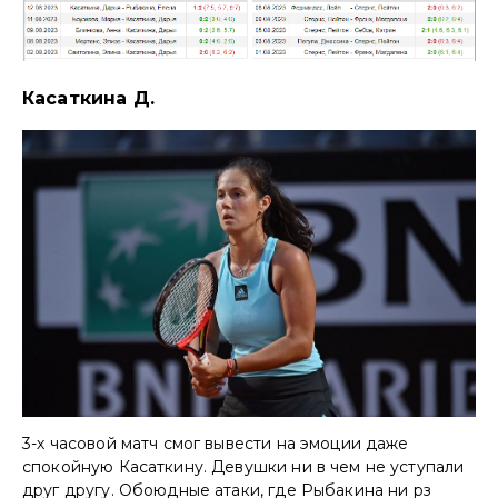
Касаткина Д.
3-х часовой матч смог вывести на эмоции даже
спокойную Касаткину. Девушки ни в чем не уступали
друг другу. Обоюдные атаки, где Рыбакина ни рз