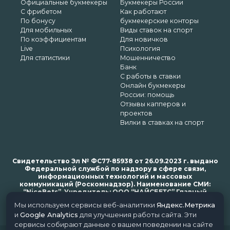
Официальные букмекеры
Букмекеры России
С фрибетом
Как работают
По бонусу
букмекерские конторы
Для мобильных
Виды ставок на спорт
По коэффициентам
Для новичков
Live
Психология
Для статистики
Мошенничество
Банк
С работы в ставки
Онлайн букмекеры
России: помощь
Отзывы капперов и
проектов
Вилки в ставках на спорт
Свидетельство Эл № ФС77-85938 от 26.09.2023 г. выдано
Федеральной службой по надзору в сфере связи,
информационных технологий и массовых
коммуникаций (Роскомнадзор). Наименование СМИ:
“NiceBets”. Учредитель: ООО “НАЙСБЕТС” Главный
редактор: Харьков Н.Н. Почта редакции: support@nice-
Мы используем сервисы веб-аналитики
Яндекс.Метрика
bets.ru
и
Google Analytics
для улучшения работы сайта. Эти
сервисы собирают данные о вашем поведении на сайте