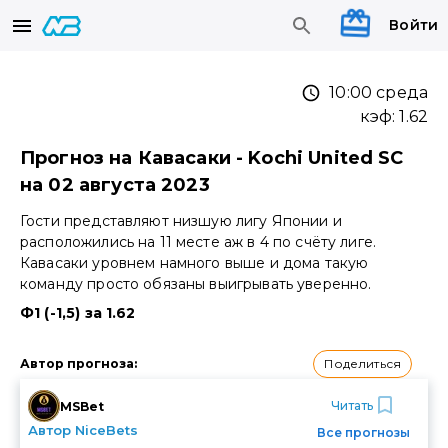
Войти
10:00 среда
кэф:
1.62
Прогноз на Кавасаки - Kochi United SC
на 02 августа 2023
Гости представляют низшую лигу Японии и
расположились на 11 месте аж в 4 по счёту лиге.
Кавасаки уровнем намного выше и дома такую
команду просто обязаны выигрывать уверенно.
Ф1 (-1,5) за 1.62
Поделиться
Автор прогноза
:
Читать
MSBet
Автор NiceBets
Все прогнозы