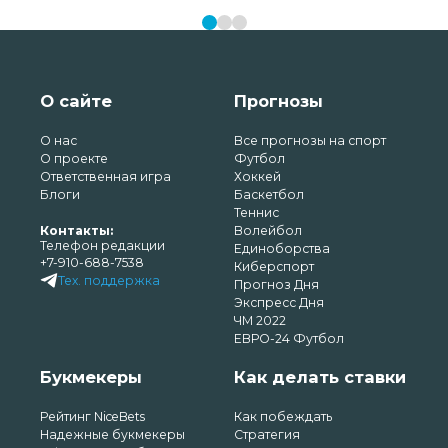
О сайте
Прогнозы
О нас
Все прогнозы на спорт
О проекте
Футбол
Ответственная игра
Хоккей
Блоги
Баскетбол
Теннис
Контакты:
Волейбол
Телефон редакции
Единоборства
+7-910-688-7538
Киберспорт
Тех. поддержка
Прогноз Дня
Экспресс Дня
ЧМ 2022
ЕВРО-24 Футбол
Букмекеры
Как делать ставки
Рейтинг NiceBets
Как побеждать
Надежные букмекеры
Стратегия