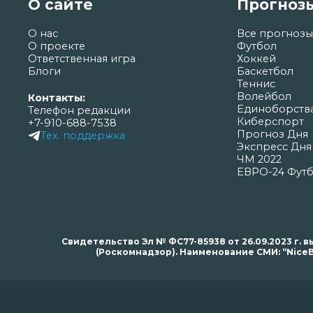
О сайте
Прогноз
О нас
Все прогнозы
О проекте
Футбол
Ответственная игра
Хоккей
Блоги
Баскетбол
Теннис
Волейбол
Контакты:
Единоборств
Телефон редакции
Киберспорт
+7-910-688-7538
Прогноз Дня
Тех. поддержка
Экспресс Дня
ЧМ 2022
ЕВРО-24 Фут
Свидетельство Эл № ФС77-85938 от 26.09.2023 г
(Роскомнадзор). Наименование СМИ: “NiceB