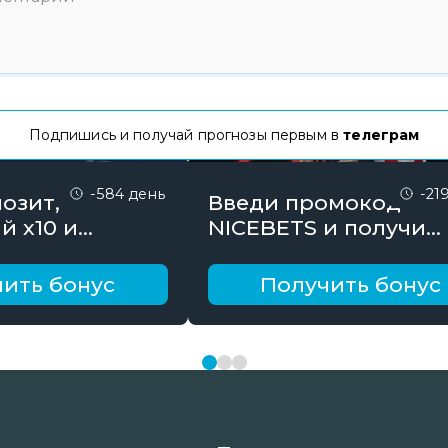
Подпишись и получай прогнозы первым в
телеграм
-584 день
-21
озит,
Введи промокод
й х10 и
NICEBETS и получи
онус до 10000
26000₽ поэтапно
ить бонус
Получить бонус