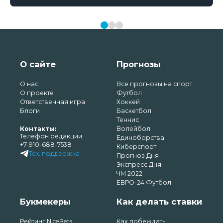
О сайте
Прогнозы
О нас
Все прогнозы на спорт
О проекте
Футбол
Ответственная игра
Хоккей
Блоги
Баскетбол
Теннис
Контакты:
Волейбол
Телефон редакции
Единоборства
+7-910-688-7538
Киберспорт
Тех. поддержка
Прогноз Дня
Экспресс Дня
ЧМ 2022
ЕВРО-24 Футбол
Букмекеры
Как делать ставки
Рейтинг NiceBets
Как побеждать