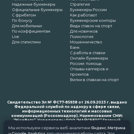
Надежные букмекеры
Стратегия
Официальные букмекеры
Букмекеры России
С фрибетом
Как работают
По бонусу
букмекерские конторы
Для мобильных
Виды ставок на спорт
По коэффициентам
Для новичков
Live
Психология
Для статистики
Мошенничество
Банк
С работы в ставки
Онлайн букмекеры
России: помощь
Отзывы капперов и
проектов
Вилки в ставках на спорт
Свидетельство Эл № ФС77-85938 от 26.09.2023 г. выдано
Федеральной службой по надзору в сфере связи,
информационных технологий и массовых
коммуникаций (Роскомнадзор). Наименование СМИ:
“NiceBets”. Учредитель: ООО “НАЙСБЕТС” Главный
редактор: Харьков Н.Н. Почта редакции: support@nice-
Мы используем сервисы веб-аналитики
Яндекс.Метрика
bets.ru
и
Google Analytics
для улучшения работы сайта. Эти