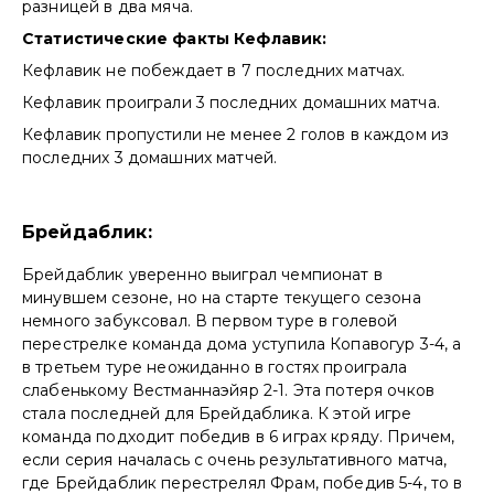
разницей в два мяча.
Статистические факты Кефлавик:
Кефлавик не побеждает в 7 последних матчах.
Кефлавик проиграли 3 последних домашних матча.
Кефлавик пропустили не менее 2 голов в каждом из
последних 3 домашних матчей.
Брейдаблик:
Брейдаблик уверенно выиграл чемпионат в
минувшем сезоне, но на старте текущего сезона
немного забуксовал. В первом туре в голевой
перестрелке команда дома уступила Копавогур 3-4, а
в третьем туре неожиданно в гостях проиграла
слабенькому Вестманнаэйяр 2-1. Эта потеря очков
стала последней для Брейдаблика. К этой игре
команда подходит победив в 6 играх кряду. Причем,
если серия началась с очень результативного матча,
где Брейдаблик перестрелял Фрам, победив 5-4, то в