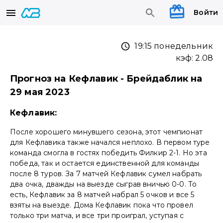
Войти
19:15 понедельник
кэф:
2.08
Прогноз на Кефлавик - Брейдаблик на
29 мая 2023
Кефлавик:
После хорошего минувшего сезона, этот чемпионат
для Кефлавика также начался неплохо. В первом туре
команда смогла в гостях победить Филкир 2-1. Но эта
победа, так и остается единственной для команды
после 8 туров. За 7 матчей Кефлавик сумел набрать
два очка, дважды на выезде сыграв вничью 0-0. То
есть, Кефлавик за 8 матчей набрал 5 очков и все 5
взяты на выезде. Дома Кефлавик пока что провел
только три матча, и все три проиграл, уступая с