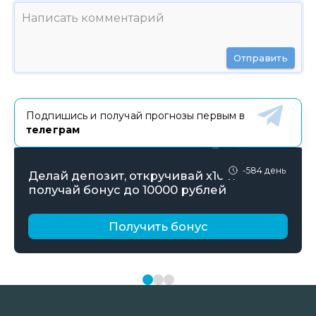
Отправить
Подпишись и получай прогнозы первым в
телеграм
-584 день
Делай депозит, откручивай х10 и
получай бонус до 10000 рублей
Получить бонус