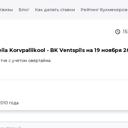
Квизы
Блог
Как делать ставки
Рейтинг букмекеров
1
la Korvpallikool - BK Ventspils на 19 ноября 
тче с учётом овертайма
2010
года