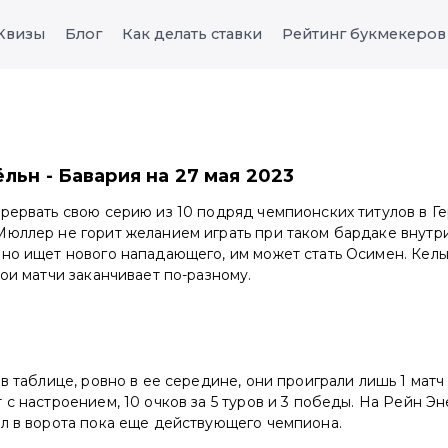
Квизы
Блог
Как делать ставки
Рейтинг букмекеров
льн - Бавария на 27 мая 2023
рервать свою серию из 10 подряд чемпионских титулов в Г
юллер не горит желанием играть при таком бардаке внутри
но ищет нового нападающего, им может стать Осимен. Кель
вои матчи заканчивает по-разному.
 в таблице, ровно в ее середине, они проиграли лишь 1 матч 
 с настроением, 10 очков за 5 туров и 3 победы. На Рейн Эн
ол в ворота пока еще действующего чемпиона.