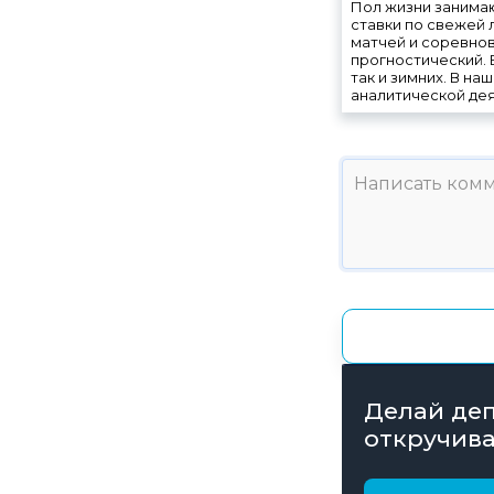
Пол жизни занимаю
ставки по свежей 
матчей и соревнов
прогностический. 
так и зимних. В н
аналитической дея
Делай деп
откручива
получай б
рублей