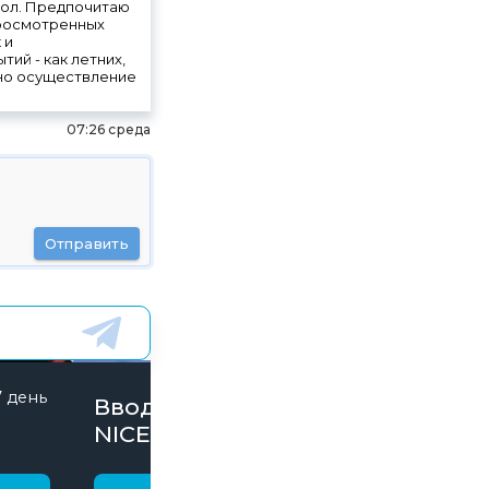
бол. Предпочитаю
просмотренных
 и
ий - как летних,
ожно осуществление
07:26 среда
Отправить
7 день
846 дней
Вводи Промокод
NICE15000 и забирай
бонусы