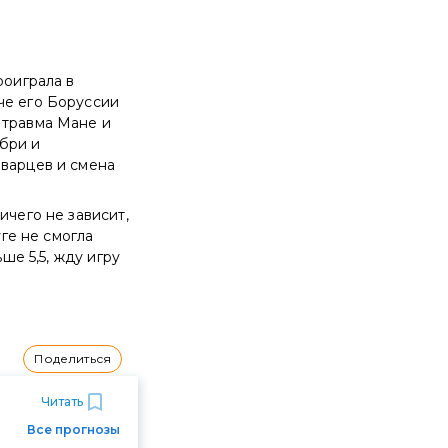
роиграла в
че его Боруссии
 травма Мане и
бри и
аварцев и смена
ичего не зависит,
ге не смогла
ше 5,5, жду игру
Поделиться
Читать
Все прогнозы