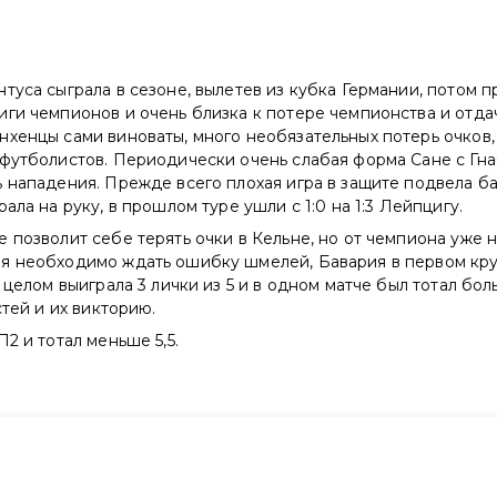
туса сыграла в сезоне, вылетев из кубка Германии, потом п
ги чемпионов и очень близка к потере чемпионства и отда
хенцы сами виноваты, много необязательных потерь очков,
 футболистов. Периодически очень слабая форма Сане с Гна
 нападения. Прежде всего плохая игра в защите подвела б
ала на руку, в прошлом туре ушли с 1:0 на 1:3 Лейпцигу.
е позволит себе терять очки в Кельне, но от чемпиона уже н
я необходимо ждать ошибку шмелей, Бавария в первом кру
 целом выиграла 3 лички из 5 и в одном матче был тотал боль
стей и их викторию.
 П2 и тотал меньше 5,5.