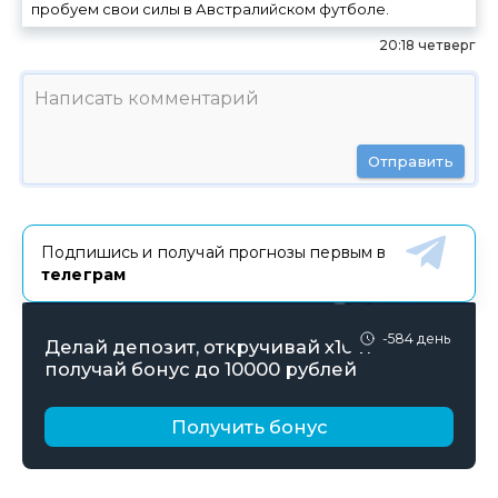
пробуем свои силы в Австралийском футболе.
20:18 четверг
Отправить
Подпишись и получай прогнозы первым в
телеграм
-584 день
Делай депозит, откручивай х10 и
получай бонус до 10000 рублей
Получить бонус