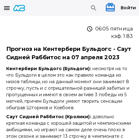
Войти
06:05 пятница
кэф:
1.83
Прогноз на Кентербери Бульдогс - Саут
Сидней Раббитос на 07 апреля 2023
Кентербери Бульдогс (Бульдоги):
несмотря на то
что Бульдоги в целом это как правило команда из
низов таблицы, но на данный момент они занимают 8
строчку, пусть и с отрицательной разницей забитых и
пропущенных и имеют в своем активе 3 победы из 5
матчей, причем Бульдоги умеют творить сенсации
обыграв Штормов и Ковбоев.
Саут Сидней Раббитос (Кролики):
довольно
крепкая команда с хорошей защитой и чемпионскими
амбициями, но играют на самом деле очень плохо в
этом сезоне и занимают 13 строчку в чемпионате с