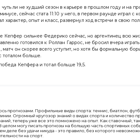
чуть ли не худший сезон в карьере в прошлом году и на п
 минусе, сейчас стата 11:10 у него, в первом раунде играл с
 характер, опыт и класс, развернул ход встречи в свою пол
е Кепфер сильнее Федерико сейчас, но аргентинец всю жиз
авленно готовился к Роллан Гаррос, не бросил вчера играть
, матч он скорее всего уступит, но хотя бы формальную бор
с тоталом больше.
 победа Кепфера и тотал больше 19,5.
сь прогнозами. Профильные виды спорта: теннис, биатлон, фут
линии. Огромный кругозор знаний о видах спорта и количество 
аний, теперь уже все это помножено на опыт. Как ставочный, так
В целом могу писать прогнозы на большую часть спортивных событ
ашем деле без удачи никуда - это правило, без которого невозм
тельности на спорт.