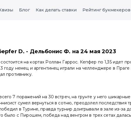
Квизы
Блог
Как делать ставки
Рейтинг букмекеров
epfer D. - Дельбонис Ф. на 24 мая 2023
остоится на кортах Роллан Гаррос. Кепфер по 1,35 идет п
3 году немец и аргентинец играли на челленджере в Праге
дал противнику.
сего 7 поражений на 30 встреч, на грунте у него шикарные
ннисист сумел вернуться в сотню, преодолел последствия т
победил в Турине, правда турнир доигрывали в зале из-за 
то было с Пирошем, победа над венгром в трех сетах далас