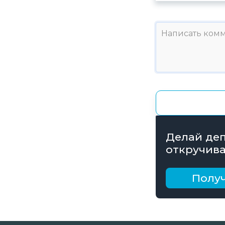
Делай деп
откручива
получай б
рублей
Получ