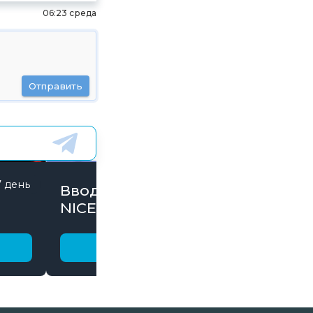
06:23 среда
Отправить
7 день
846 дней
Вводи Промокод
NICE15000 и забирай
бонусы
Получить бонус