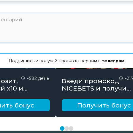
Подпишись и получай прогнозы первым в
телеграм
-582 день
-21
озит,
Введи промокод
й х10 и
NICEBETS и получи
онус до 10000
26000₽ поэтапно
ить бонус
Получить бонус