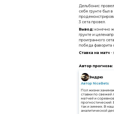
Дельбонис провел 
себя грунте был в
продемонстрировал
3 сета провел.
Вывод:
конечно ж
грунте и целенапр
проигранного сета
победа фаворита 
Ставка на матч
-
Автор прогноза
:
Эндрю
Автор NiceBets
Пол жизни занимаю
ставки по свежей 
матчей и соревнов
прогностический. 
так и зимних. В н
аналитической дея