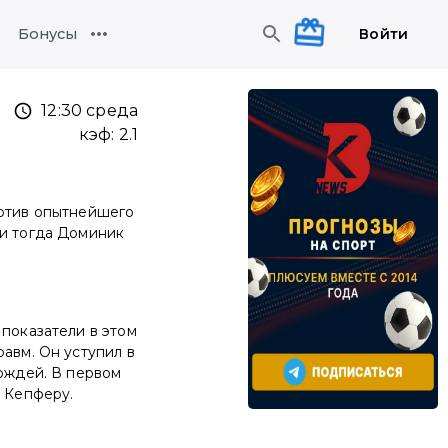
Войти
Бонусы
12:30 среда
кэф:
2.1
ротив опытнейшего
 и тогда Доминик
 показатели в этом
равм. Он уступил в
дождей. В первом
ь Кепферу.