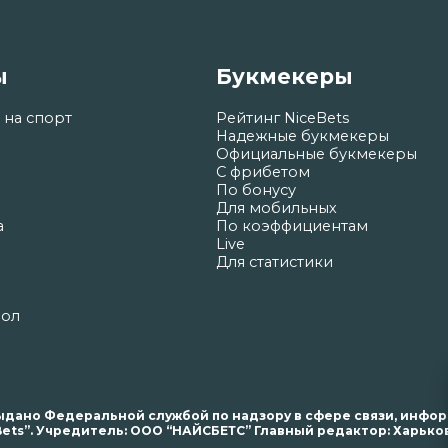
ы
Букмекеры
 на спорт
Рейтинг NiceBets
Надежные букмекеры
Официальные букмекеры
С фрибетом
По бонусу
Для мобильных
а
По коэффициентам
Live
Для статистики
бол
. выдано Федеральной службой по надзору в сфере связи, инф
ets”. Учредитель: ООО “НАЙСБЕТС” Главный редактор: Харьков 