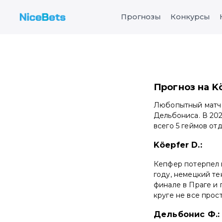
Прогнозы
Конкурсы
Прогноз на Kö
Любопытный матч с
Дельбониса. В 202
всего 5 геймов от
Köepfer D.:
Кепфер потерпел в
году, немецкий те
финале в Праге и 
круге не все прос
Дельбонис Ф.: