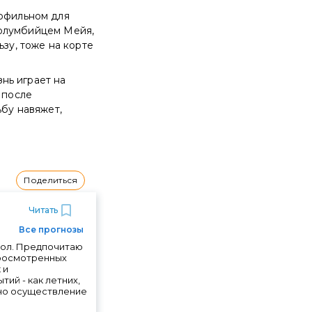
рофильном для
 колумбийцем Мейя,
ьзу, тоже на корте
нь играет на
 после
ьбу навяжет,
Поделиться
Читать
Все прогнозы
бол. Предпочитаю
просмотренных
 и
ий - как летних,
ожно осуществление