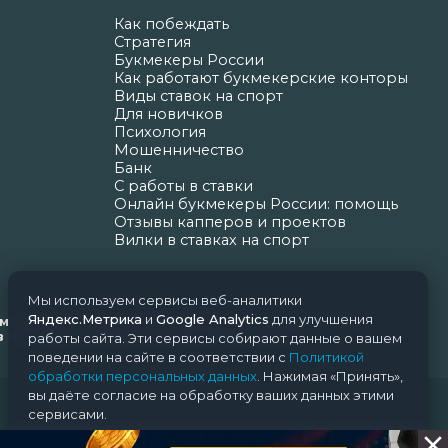
Как побеждать
Стратегия
Букмекеры России
Как работают букмекерские конторы
Виды ставок на спорт
Для новичков
Психология
Мошенничество
Банк
С работы в ставки
Онлайн букмекеры России: помощь
Отзывы капперов и проектов
Вилки в ставках на спорт
Мы используем сервисы веб-аналитики
Яндекс.Метрика
и
Google Analytics
для улучшения
ормационных технологий и массовых коммуникаций
Н.Н. Почта редакции: support@nice-bets.ru
работы сайта. Эти сервисы собирают данные о вашем
поведении на сайте в соответствии с
Политикой
обработки персональных данных
. Нажимая «Принять»,
вы даёте согласие на обработку ваших данных этими
сервисами.