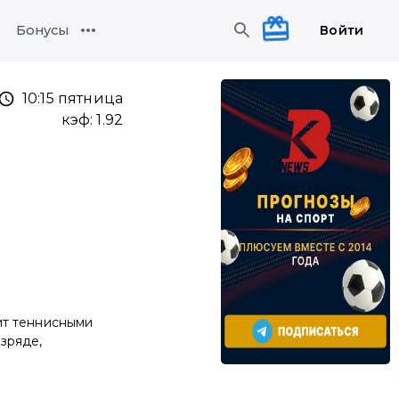
Войти
Бонусы
10:15 пятница
кэф:
1.92
дит теннисными
зряде,