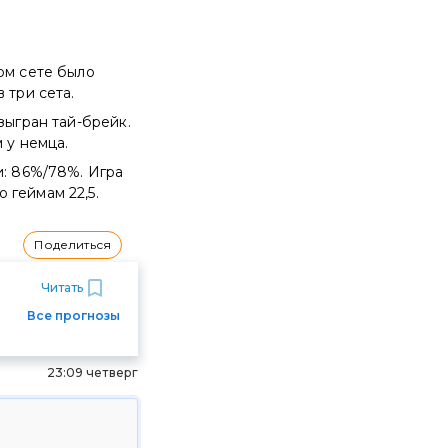
ом сете было
 три сета.
зыгран тай-брейк.
 у немца.
и: 86%/78%. Игра
 геймам 22,5.
Поделиться
Читать
Все прогнозы
23:09 четверг