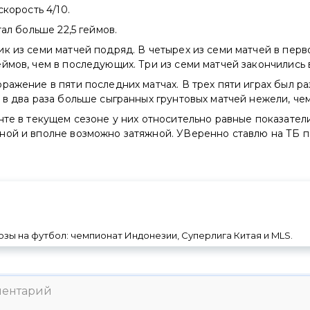
скорость 4/10.
тал больше 22,5 геймов.
к из семи матчей подряд. В четырех из семи матчей в перв
ймов, чем в последующих. Три из семи матчей закончились в
ражение в пяти последних матчах. В трех пяти играх был ра
 в два раза больше сыгранных грунтовых матчей нежели, чем
нте в текущем сезоне у них относительно равные показател
ой и вполне возможно затяжной. УВеренно ставлю на ТБ по
зы на футбол: чемпионат Индонезии, Суперлига Китая и MLS.