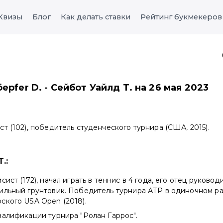
Квизы
Блог
Как делать ставки
Рейтинг букмекеров
epfer D. - Сейбот Уайлд Т. на 26 мая 2023
т (102), победитель студенческого турнира (США, 2015).
.:
сист (172), начал играть в теннис в 4 года, его отец руково
ильный грунтовик. Победитель турнира АТР в одиночном ра
ского USA Open (2018).
алификации турнира "Ролан Гаррос".