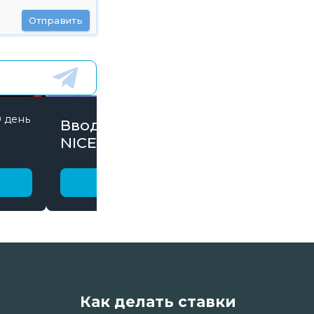
Отправить
0 день
843 дней
Вводи Промокод
NICE15000 и забирай
бонусы
Получить бонус
Как делать ставки