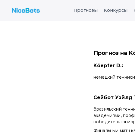
Прогнозы
Конкурсы
Прогноз на Kö
Köepfer D.:
немецкий теннисис
Сейбот Уайлд Т
бразильский тенни
академиями, проф
победитель юниор
Финальный матч кв