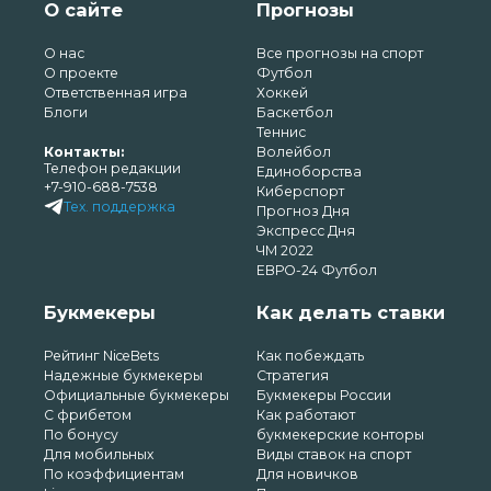
О сайте
Прогнозы
О нас
Все прогнозы на спорт
О проекте
Футбол
Ответственная игра
Хоккей
Блоги
Баскетбол
Теннис
Контакты:
Волейбол
Телефон редакции
Единоборства
+7-910-688-7538
Киберспорт
Тех. поддержка
Прогноз Дня
Экспресс Дня
ЧМ 2022
ЕВРО-24 Футбол
Букмекеры
Как делать ставки
Рейтинг NiceBets
Как побеждать
Надежные букмекеры
Стратегия
Официальные букмекеры
Букмекеры России
С фрибетом
Как работают
По бонусу
букмекерские конторы
Для мобильных
Виды ставок на спорт
По коэффициентам
Для новичков