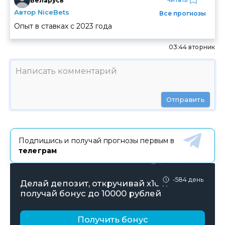
Беларусь
Автор NiceBets
Все прогнозы
Опыт в ставках с
2023
года
03:44 вторник
Отправить
Подпишись и получай прогнозы первым в
телеграм
-584 день
Делай депозит, откручивай х10 и
получай бонус до 10000 рублей
Получить бонус