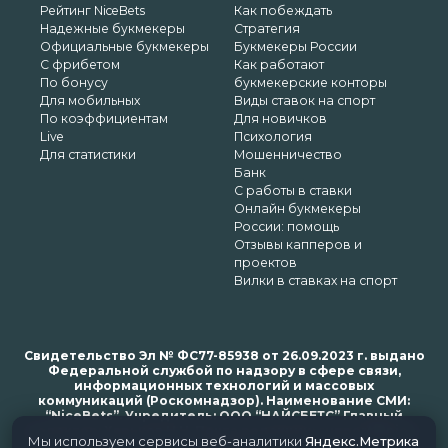
Рейтинг NiceBets
Как побеждать
Надежные букмекеры
Стратегия
Официальные букмекеры
Букмекеры России
С фрибетом
Как работают
По бонусу
букмекерские конторы
Для мобильных
Виды ставок на спорт
По коэффициентам
Для новичков
Live
Психология
Для статистики
Мошенничество
Банк
С работы в ставки
Онлайн букмекеры
России: помощь
Отзывы капперов и
проектов
Вилки в ставках на спорт
Свидетельство Эл № ФС77-85938 от 26.09.2023 г. выдано
Федеральной службой по надзору в сфере связи,
информационных технологий и массовых
коммуникаций (Роскомнадзор). Наименование СМИ:
“NiceBets”. Учредитель: ООО “НАЙСБЕТС” Главный
редактор: Харьков Н.Н. Почта редакции: support@nice-
Мы используем сервисы веб-аналитики
Яндекс.Метрика
bets.ru