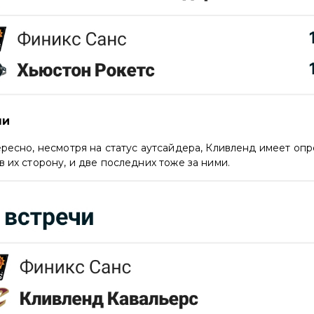
чи
ересно, несмотря на статус аутсайдера, Кливленд имеет о
в их сторону, и две последних тоже за ними.