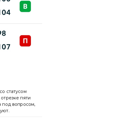
со статусом
 отрезке пяти
н под вопросом,
уют.