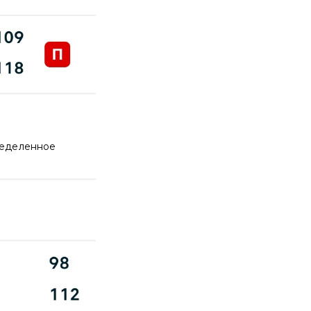
пределенное