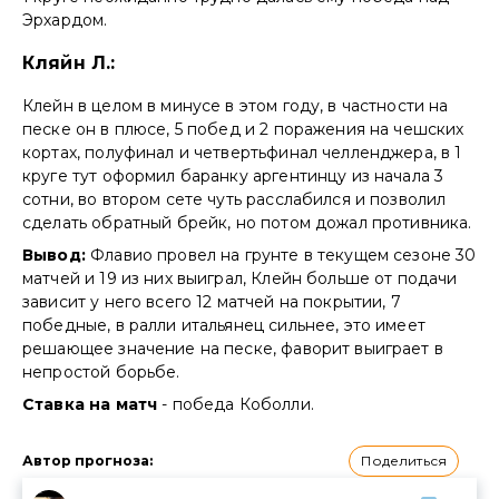
Эрхардом.
Кляйн Л.:
Клейн в целом в минусе в этом году, в частности на
песке он в плюсе, 5 побед и 2 поражения на чешских
кортах, полуфинал и четвертьфинал челленджера, в 1
круге тут оформил баранку аргентинцу из начала 3
сотни, во втором сете чуть расслабился и позволил
сделать обратный брейк, но потом дожал противника.
Вывод:
Флавио провел на грунте в текущем сезоне 30
матчей и 19 из них выиграл, Клейн больше от подачи
зависит у него всего 12 матчей на покрытии, 7
победные, в ралли итальянец сильнее, это имеет
решающее значение на песке, фаворит выиграет в
непростой борьбе.
Ставка на матч
- победа Коболли.
Поделиться
Автор прогноза
: