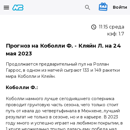
Войти
11:15 среда
кэф:
1.7
Прогноз на Коболли Ф. - Кляйн Л. на 24
мая 2023
Продолжается предварительный пул на Роллан
Гаррос, в одном из матчей сыграют 133 и 149 ракетки
мира Коболли и Клейн.
Коболли Ф.:
Коболли намного лучше сегодняшнего соперника
проводит грунтовую часть сезона, чего только стоит
путь от квала до четвертьфинала в Мюнхене, лучший
результат не только в сезоне, но и в карьере. В 2023
году много и успешно играет на любимом покрытии, в
1 круге неожиданно трудно далась ему победа над