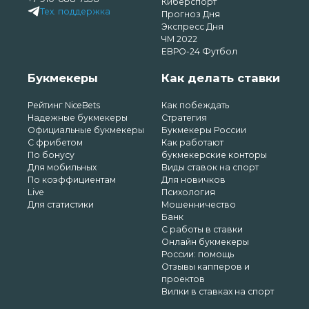
Киберспорт
Тех. поддержка
Прогноз Дня
Экспресс Дня
ЧМ 2022
ЕВРО-24 Футбол
Букмекеры
Как делать ставки
Рейтинг NiceBets
Как побеждать
Надежные букмекеры
Стратегия
Официальные букмекеры
Букмекеры России
С фрибетом
Как работают
По бонусу
букмекерские конторы
Для мобильных
Виды ставок на спорт
По коэффициентам
Для новичков
Live
Психология
Для статистики
Мошенничество
Банк
С работы в ставки
Онлайн букмекеры
России: помощь
Отзывы капперов и
проектов
Вилки в ставках на спорт