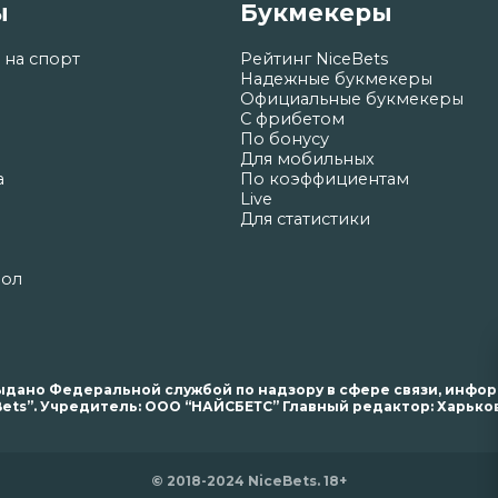
ы
Букмекеры
 на спорт
Рейтинг NiceBets
Надежные букмекеры
Официальные букмекеры
С фрибетом
По бонусу
Для мобильных
а
По коэффициентам
Live
Для статистики
бол
. выдано Федеральной службой по надзору в сфере связи, инф
ets”. Учредитель: ООО “НАЙСБЕТС” Главный редактор: Харьков 
© 2018-2024 NiceBets. 18+