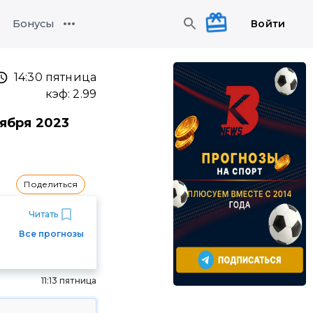
Войти
Бонусы
14:30 пятница
кэф:
2.99
ноября 2023
Поделиться
Читать
Все прогнозы
11:13 пятница