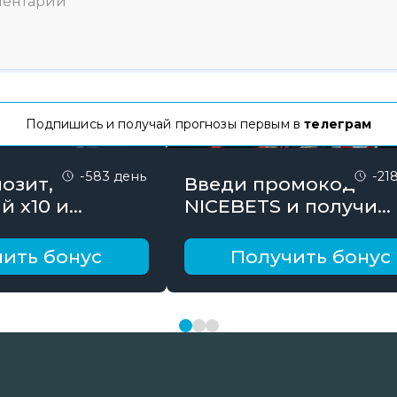
Подпишись и получай прогнозы первым в
телеграм
-583 день
-21
озит,
Введи промокод
й х10 и
NICEBETS и получи
онус до 10000
26000₽ поэтапно
ить бонус
Получить бонус