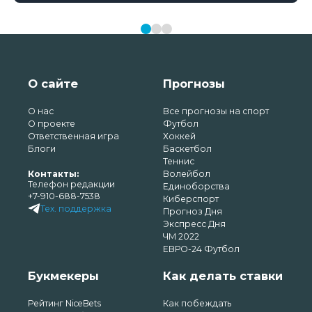
О сайте
Прогнозы
О нас
Все прогнозы на спорт
О проекте
Футбол
Ответственная игра
Хоккей
Блоги
Баскетбол
Теннис
Контакты:
Волейбол
Телефон редакции
Единоборства
+7-910-688-7538
Киберспорт
Тех. поддержка
Прогноз Дня
Экспресс Дня
ЧМ 2022
ЕВРО-24 Футбол
Букмекеры
Как делать ставки
Рейтинг NiceBets
Как побеждать