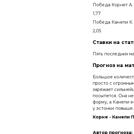
Победа Корнет А.
1,77
Победа Канепи К.
2,05
Ставки на ста
Пять последних ма
Прогноз на мат
Большое количест
просто с огромным
заряжает сильней
посыпется. Она не
форму, а Канепи 
у эстонки повыше.
Корне - Канепи 
Автор прогноза
: