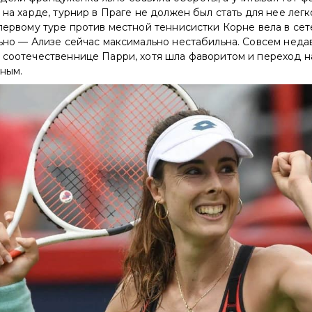
у на харде, турнир в Праге не должен был стать для нее легк
 первому туре против местной теннисистки Корне вела в сет
льно — Ализе сейчас максимально нестабильна. Совсем неда
а соотечественнице Парри, хотя шла фаворитом и переход н
ным.