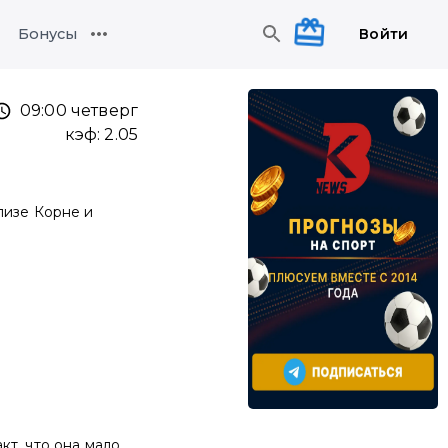
Войти
Бонусы
09:00 четверг
кэф:
2.05
лизе Корне и
т, что она мало