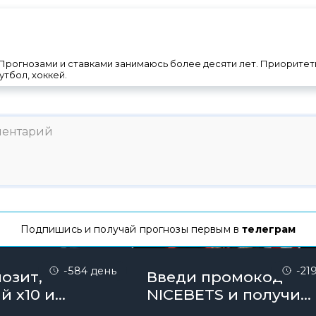
 Прогнозами и ставками занимаюсь более десяти лет. Приорите
утбол, хоккей.
Подпишись и получай прогнозы первым в
телеграм
-584 день
-21
озит,
Введи промокод
й х10 и
NICEBETS и получи
онус до 10000
26000₽ поэтапно