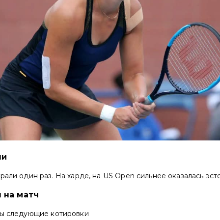
чи
али один раз. На харде, на US Open сильнее оказалась эстонк
 на матч
ны следующие котировки