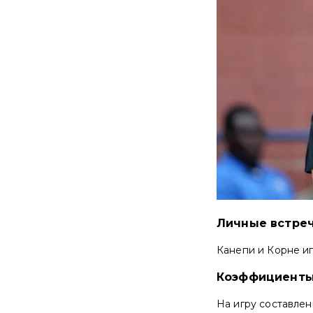
Личные встре
Канепи и Корне игр
Коэффициенты
На игру составле