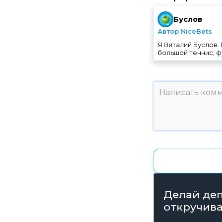
Буслов
Автор NiceBets
Я Виталий Буслов.
большой теннис, ф
Делай деп
откручива
получай б