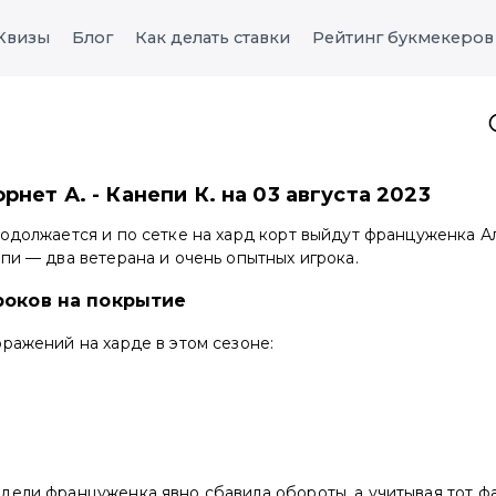
Квизы
Блог
Как делать ставки
Рейтинг букмекеров
рнет А. - Канепи К. на 03 августа 2023
одолжается и по сетке на хард корт выйдут француженка А
пи — два ветерана и очень опытных игрока.
роков на покрытие
ражений на харде в этом сезоне:
ели француженка явно сбавила обороты, а учитывая тот фак