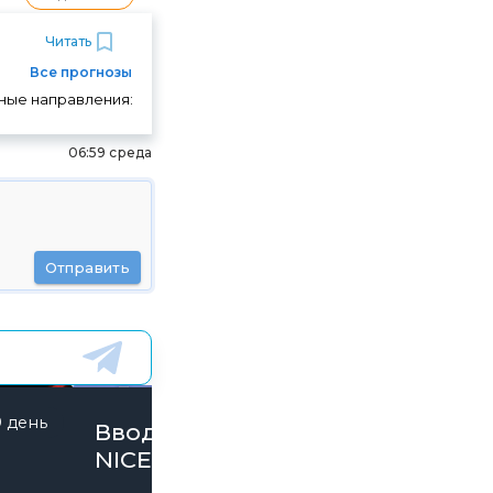
Читать
Все прогнозы
тные направления:
06:59 среда
Отправить
9 день
844 дней
Вводи Промокод
NICE15000 и забирай
бонусы