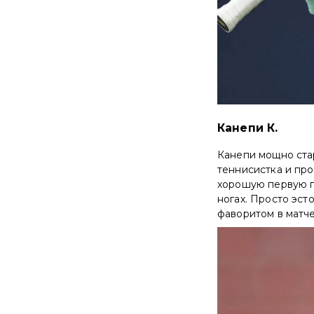
Канепи К.
Канепи мощно стар
теннисистка и про
хорошую первую по
ногах. Просто эст
фаворитом в матче