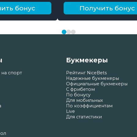
ить бонус
Получить бонус
ы
Букмекеры
 на спорт
Рейтинг NiceBets
Надежные букмекеры
Официальные букмекеры
С фрибетом
По бонусу
Для мобильных
а
По коэффициентам
Live
Для статистики
бол