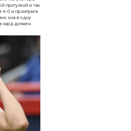
ой прогулкой и так
е 4-0 и проиграла
вно она в одну
а хард должен