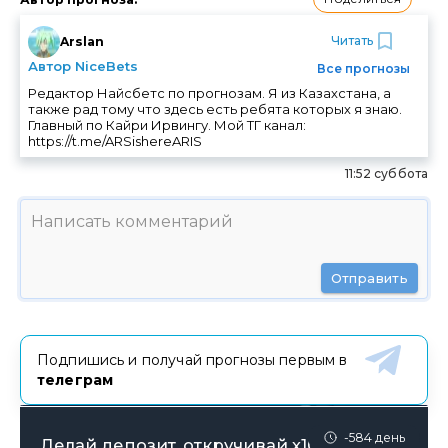
Читать
Arslan
Автор NiceBets
Все прогнозы
Редактор Найсбетс по прогнозам. Я из Казахстана, а
также рад тому что здесь есть ребята которых я знаю.
Главный по Кайри Ирвингу. Мой ТГ канал:
https://t.me/ARSishereARIS
11:52 суббота
Отправить
Подпишись и получай прогнозы первым в
телеграм
-584 день
Делай депозит, откручивай х10 и