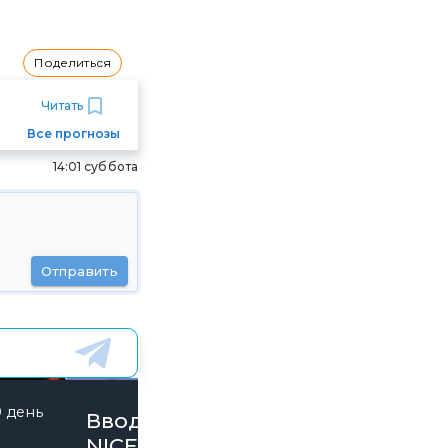
Поделиться
Читать
Все прогнозы
14:01 суббота
Отправить
0 день
843 дней
Вводи Промокод
NICE15000 и забирай