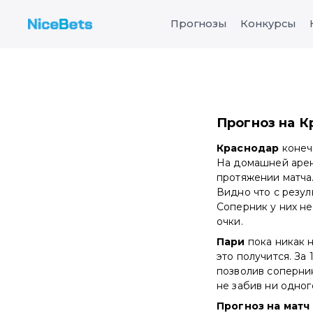
Прогнозы
Конкурсы
Прогноз на К
Краснодар
конечн
На домашней арен
протяжении матча.
Видно что с резул
Соперник у них не
очки.
Пари
пока никак н
это получится. За
позволив соперник
не забив ни одног
Прогноз на матч