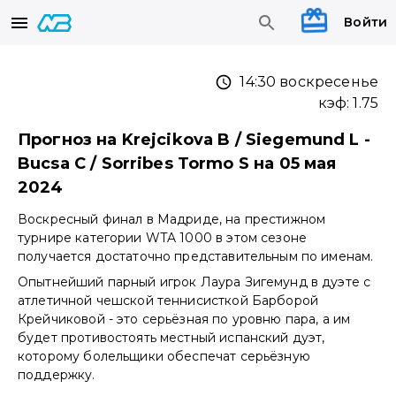
Войти
14:30 воскресенье
кэф:
1.75
Прогноз на Krejcikova B / Siegemund L -
Bucsa C / Sorribes Tormo S на 05 мая
2024
Воскресный финал в Мадриде, на престижном
турнире категории WTA 1000 в этом сезоне
получается достаточно представительным по именам.
Опытнейший парный игрок Лаура Зигемунд в дуэте с
атлетичной чешской теннисисткой Барборой
Крейчиковой - это серьёзная по уровню пара, а им
будет противостоять местный испанский дуэт,
которому болельщики обеспечат серьёзную
поддержку.