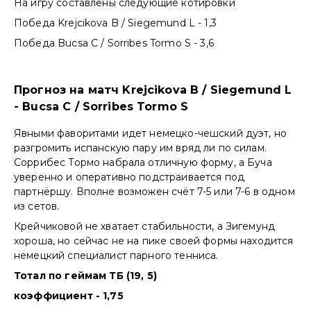
На игру составлены следующие котировки
Победа Krejcikova B / Siegemund L - 1,3
Победа Bucsa C / Sorribes Tormo S - 3,6
Прогноз на матч Krejcikova B / Siegemund L
- Bucsa C / Sorribes Tormo S
Явными фаворитами идет немецко-чешский дуэт, но
разгромить испанскую пару им вряд ли по силам.
Соррибес Тормо набрала отличную форму, а Буча
уверенно и оперативно подстраивается под
партнёршу. Вполне возможен счёт 7-5 или 7-6 в одном
из сетов.
Крейчиковой не хватает стабильности, а Зигемунд
хороша, но сейчас не на пике своей формы находится
немецкий специалист парного тенниса.
Тотал по геймам ТБ (19, 5)
коэффициент - 1,75