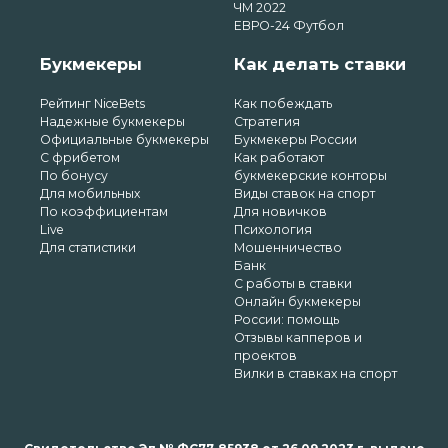
ЧМ 2022
ЕВРО-24 Футбол
Букмекеры
Как делать ставки
Рейтинг NiceBets
Как побеждать
Надежные букмекеры
Стратегия
Официальные букмекеры
Букмекеры России
С фрибетом
Как работают
По бонусу
букмекерские конторы
Для мобильных
Виды ставок на спорт
По коэффициентам
Для новичков
Live
Психология
Для статистики
Мошенничество
Банк
С работы в ставки
Онлайн букмекеры
России: помощь
Отзывы капперов и
проектов
Вилки в ставках на спорт