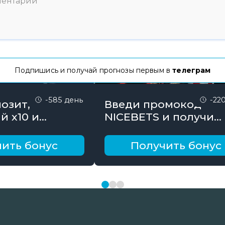
Подпишись и получай прогнозы первым в
телеграм
-585 день
-22
озит,
Введи промокод
й х10 и
NICEBETS и получи
онус до 10000
26000₽ поэтапно
ить бонус
Получить бонус