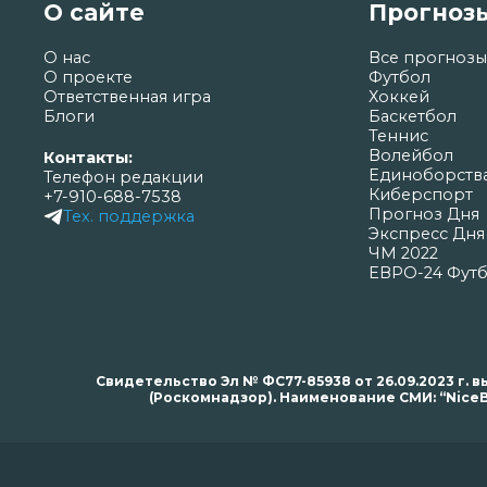
О сайте
Прогноз
О нас
Все прогнозы
О проекте
Футбол
Ответственная игра
Хоккей
Блоги
Баскетбол
Теннис
Волейбол
Контакты:
Единоборств
Телефон редакции
Киберспорт
+7-910-688-7538
Прогноз Дня
Тех. поддержка
Экспресс Дня
ЧМ 2022
ЕВРО-24 Фут
Свидетельство Эл № ФС77-85938 от 26.09.2023 г
(Роскомнадзор). Наименование СМИ: “NiceB