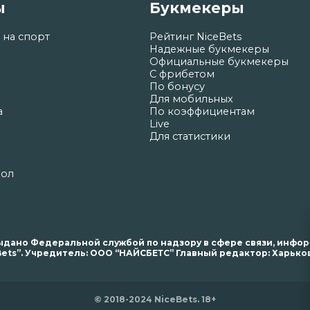
ы
Букмекеры
 на спорт
Рейтинг NiceBets
Надежные букмекеры
Официальные букмекеры
С фрибетом
По бонусу
Для мобильных
а
По коэффициентам
Live
Для статистики
бол
. выдано Федеральной службой по надзору в сфере связи, инф
ets”. Учредитель: ООО “НАЙСБЕТС” Главный редактор: Харьков 
© 2018-2024 NiceBets. 18+