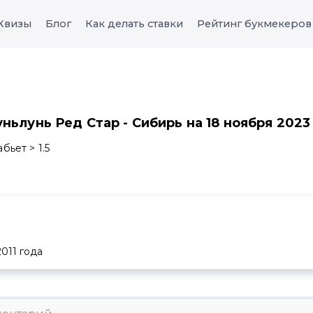
Квизы
Блог
Как делать ставки
Рейтинг букмекеров
ньлунь Ред Стар - Сибирь на 18 ноября 2023
бьет > 1.5
2011
года