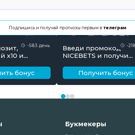
Подпишись и получай прогнозы первым в
телеграм
-583 день
-21
озит,
Введи промокод
й х10 и
NICEBETS и получи
онус до 10000
26000₽ поэтапно
ить бонус
Получить бонус
ы
Букмекеры