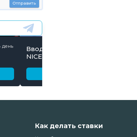
Отправить
8 день
845 дней
Вводи Промокод
NICE15000 и забирай
бонусы
Получить бонус
Как делать ставки