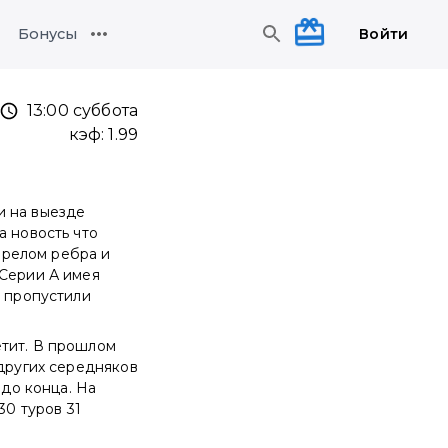
Войти
Бонусы
13:00 суббота
кэф:
1.99
и на выезде
а новость что
ерелом ребра и
 Серии А имея
и пропустили
етит. В прошлом
 других середняков
 до конца. На
30 туров 31