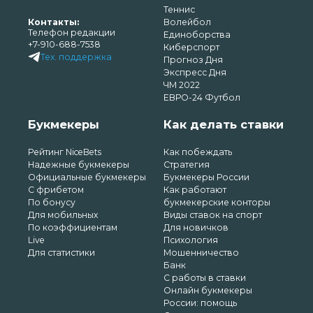
Теннис
Контакты:
Волейбол
Телефон редакции
Единоборства
+7-910-688-7538
Киберспорт
Тех. поддержка
Прогноз Дня
Экспресс Дня
ЧМ 2022
ЕВРО-24 Футбол
Букмекеры
Как делать ставки
Рейтинг NiceBets
Как побеждать
Надежные букмекеры
Стратегия
Официальные букмекеры
Букмекеры России
С фрибетом
Как работают
По бонусу
букмекерские конторы
Для мобильных
Виды ставок на спорт
По коэффициентам
Для новичков
Live
Психология
Для статистики
Мошенничество
Банк
С работы в ставки
Онлайн букмекеры
России: помощь