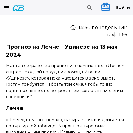
Войти
14:30 понедельник
кэф:
1.66
Прогноз на Лечче - Удинезе на 13 мая
2024
Матч за сохранение прописки в чемпионате: «Лечче»
сыграет с одной из худших команд Италии —
«Удинезе», которая пока находится в зоне вылета.
Гостям требуется набрать три очка, чтобы точно
подняться выше, но вопрос в том, согласны ли с этим
соперники?
Лечче
«Лечче», немного-немало, набирает очки и двигается
по турнирной таблице. В прошлом туре была
выездная ничья против «Кальяри» — по сути,