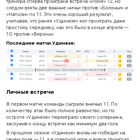
тренера сперва проиграна встреча «Роме» 1:2, но
следом взяты две важные ничьи против «Болоньи» и
«Наполи» по 1:1. Это очень хороший результат,
учитывая, что ранее «Удинезе» мог проиграть даже
простому середняку, как это было в конце апреля —
1:0 против «Вероны».
Последние матчи Удинезе:
Личные встречи
В первом матче команды сыграли вничью 1:1. По
количеству атак было полное равенство, но по
остроте «Удинезе» переиграло своего соперника,
заслужив к концу встречи как минимум два гола.
В прошлом сезоне «Удинезе» вновь не победил на
своём поле — 1:1, а в ответной игре и вовсе проиграл