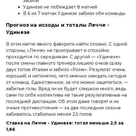
забили
Удинезе не побеждает 8 матчей
В 6 из 7 матчах Удинезе забили обе команды
Прогноз на исходы и тоталы Лечче -
Удинезе
В этом матче явного фаворита найти сложно. С одной
стороны, «Лечче» не проигрывает и спокойно
проходится по середнякам. С другой — «Удинезе»
после смены главного тренера лишило очков сразу
двух топов Италии и забило «Роме». Результат очень
хороший, и непонятно, чего именно ожидать сегодня
от команд. Единственное, за что можно зацепиться, —
забитые голы. Вряд ли их будет слишком много, ведь
сами по себе коллективы не такие результативные на
последней дистанции. Об этом даже говорят и их
очные противостояния — за два последних сезона
забивалось стабильно менее 2,5 голов.
Ставка на Лечче - Удинезе: тотал меньше 2,5 за
1,66