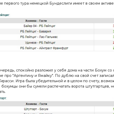
ле первого тура немецкой Бундеслиги имеет в своем активе
очередь, спокойно разложил у себя дома на части Бохум со с
е про "Аргентину и Ямайку". По дублю на свой счет записа
Гирасси. Игра была убедительной и в целом по счету, возмо
бохумцы они бы сумели распечатать ворота штутгартцев, но 
ть.