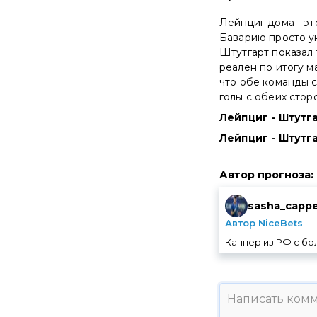
Лейпциг дома - эт
Баварию просто ун
Штутгарт показал 
реален по итогу ма
что обе команды 
голы с обеих стор
Лейпциг - Штутг
Лейпциг - Штутг
Автор прогноза
:
sasha_capp
Автор NiceBets
Каппер из РФ с бо