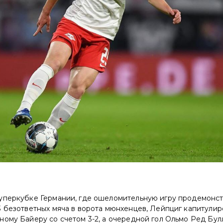
уперкубке Германии, где ошеломительную игру продемонс
 безответных мяча в ворота мюнхенцев, Лейпциг капитулир
ому Байеру со счетом 3-2, а очередной гол Ольмо Ред Булл