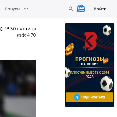
Войти
Бонусы
18:30 пятница
кэф:
4.70