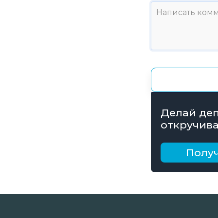
Делай деп
откручива
получай б
рублей
Получ