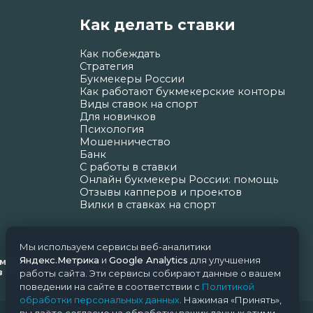
Как делать ставки
Как побеждать
Стратегия
Букмекеры России
Как работают букмекерские конторы
Виды ставок на спорт
Для новичков
Психология
Мошенничество
Банк
С работы в ставки
Онлайн букмекеры России: помощь
Отзывы капперов и проектов
Вилки в ставках на спорт
Мы используем сервисы веб-аналитики
Яндекс.Метрика
и
Google Analytics
для улучшения
ормационных технологий и массовых коммуникаций
Н.Н. Почта редакции: support@nice-bets.ru
работы сайта. Эти сервисы собирают данные о вашем
поведении на сайте в соответствии с
Политикой
обработки персональных данных
. Нажимая «Принять»,