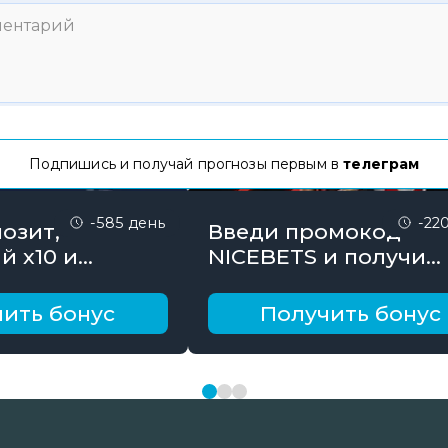
Подпишись и получай прогнозы первым в
телеграм
-585 день
-22
озит,
Введи промокод
й х10 и
NICEBETS и получи
онус до 10000
26000₽ поэтапно
ить бонус
Получить бонус