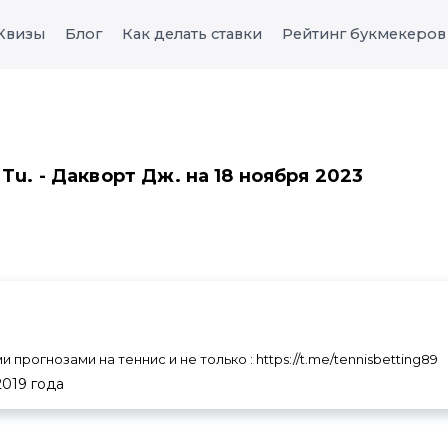
Квизы
Блог
Как делать ставки
Рейтинг букмекеров
 Tu. - Дакворт Дж. на 18 ноября 2023
и прогнозами на теннис и не только : https://t.me/tennisbetting89
2019
года