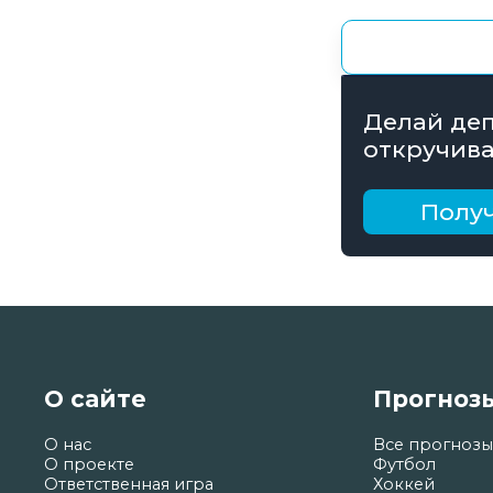
Делай деп
откручива
получай б
рублей
Получ
О сайте
Прогноз
О нас
Все прогнозы
О проекте
Футбол
Ответственная игра
Хоккей