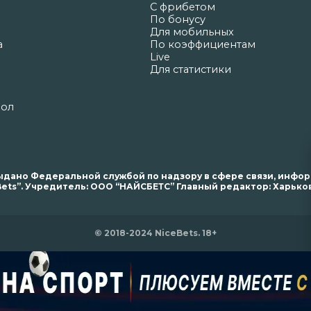
С фрибетом
По бонусу
Для мобильных
а
По коэффициентам
Live
Для статистики
бол
. выдано Федеральной службой по надзору в сфере связи, инф
ets”. Учредитель: ООО “НАЙСБЕТС” Главный редактор: Харьков 
© 2018-2024 NiceBets. 18+