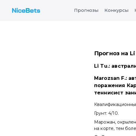
Прогнозы
Конкурсы
Прогноз на Li
Li Tu.: австра
Marozsan F.: а
поражения Кар
теннисист зан
Квалификационный
Грунт: 4/10.
Марожан, окрылен
на корте, тем бол