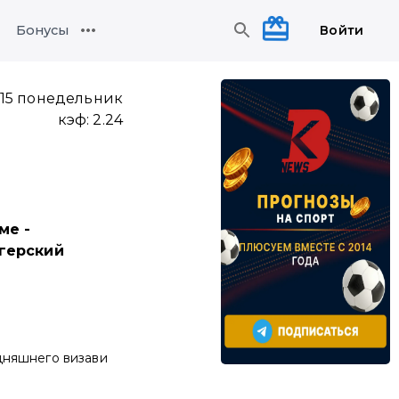
Войти
Бонусы
:15 понедельник
кэф:
2.24
ме -
нгерский
дняшнего визави