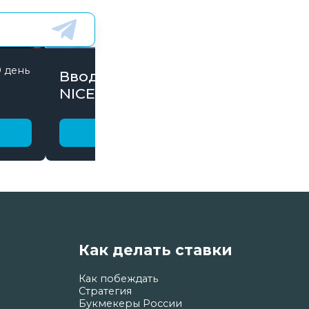
9 день
844 дней
Вводи Промокод
NICE15000 и забирай
бонусы
Получить бонус
Как делать ставки
Как побеждать
Стратегия
Букмекеры России