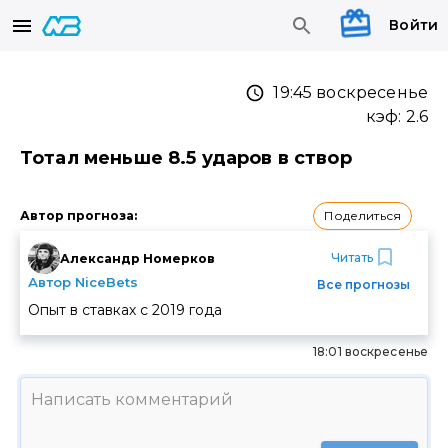
Войти
19:45 воскресенье
кэф:
2.6
Тотал меньше 8.5 ударов в створ
Поделиться
Автор прогноза
:
Читать
Александр Номерков
Автор NiceBets
Все прогнозы
Опыт в ставках с
2019
года
18:01 воскресенье