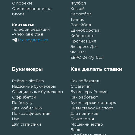
О проекте
Футбол
Ответственная игра
Хоккей
Блоги
Баскетбол
Теннис
Контакты:
Волейбол
Телефон редакции
Единоборства
+7-910-688-7538
Киберспорт
Тех. поддержка
Прогноз Дня
Экспресс Дня
ЧМ 2022
ЕВРО-24 Футбол
Букмекеры
Как делать ставки
Рейтинг NiceBets
Как побеждать
Надежные букмекеры
Стратегия
Официальные букмекеры
Букмекеры России
С фрибетом
Как работают
По бонусу
букмекерские конторы
Для мобильных
Виды ставок на спорт
По коэффициентам
Для новичков
Live
Психология
Для статистики
Мошенничество
Банк