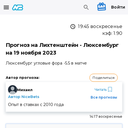
Войти
19:45 воскресенье
кэф:
1.90
Прогноз на Лихтенштейн - Люксембург
на 19 ноября 2023
Люксембург угловые фора -5.5 в матче
Поделиться
Автор прогноза
:
Читать
Михаил
Автор NiceBets
Все прогнозы
Опыт в ставках с
2010
года
14:17 воскресенье