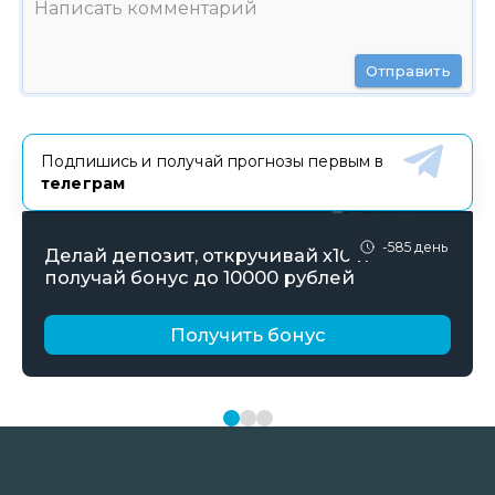
Отправить
Подпишись и получай прогнозы первым в
телеграм
-585 день
Делай депозит, откручивай х10 и
получай бонус до 10000 рублей
Получить бонус