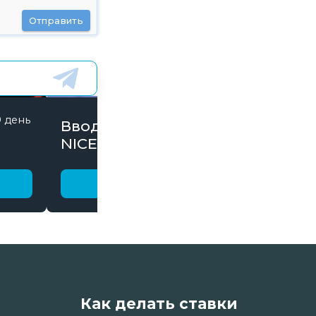
Отправить
9 день
844 дней
Вводи Промокод
NICE15000 и забирай
бонусы
Получить бонус
Как делать ставки