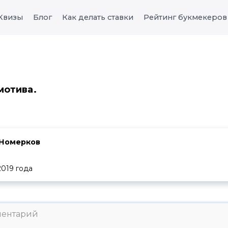
Квизы
Блог
Как делать ставки
Рейтинг букмекеров
мотива.
 Номерков
2019
года