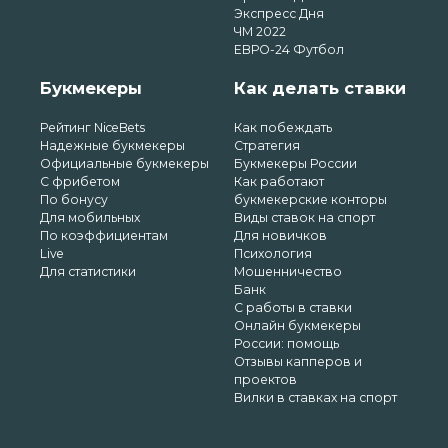
Экспресс Дня
ЧМ 2022
ЕВРО-24 Футбол
Букмекеры
Как делать ставки
Рейтинг NiceBets
Как побеждать
Надежные букмекеры
Стратегия
Официальные букмекеры
Букмекеры России
С фрибетом
Как работают
По бонусу
букмекерские конторы
Для мобильных
Виды ставок на спорт
По коэффициентам
Для новичков
Live
Психология
Для статистики
Мошенничество
Банк
С работы в ставки
Онлайн букмекеры
России: помощь
Отзывы капперов и
проектов
Вилки в ставках на спорт