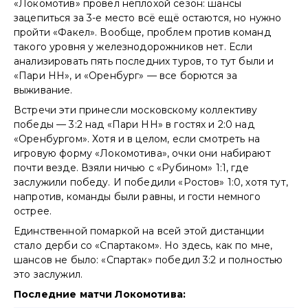
«Локомотив» провёл неплохой сезон: шансы
зацепиться за 3-е место всё ещё остаются, но нужно
пройти «Факел». Вообще, проблем против команд
такого уровня у железнодорожников нет. Если
анализировать пять последних туров, то тут были и
«Пари НН», и «Оренбург» — все борются за
выживание.
Встречи эти принесли московскому коллективу
победы — 3:2 над «Пари НН» в гостях и 2:0 над
«Оренбургом». Хотя и в целом, если смотреть на
игровую форму «Локомотива», очки они набирают
почти везде. Взяли ничью с «Рубином» 1:1, где
заслужили победу. И победили «Ростов» 1:0, хотя тут,
напротив, команды были равны, и гости немного
острее.
Единственной помаркой на всей этой дистанции
стало дерби со «Спартаком». Но здесь, как по мне,
шансов не было: «Спартак» победил 3:2 и полностью
это заслужил.
Последние матчи Локомотива: