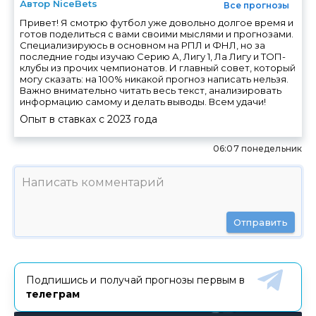
Автор NiceBets
Все прогнозы
Привет! Я смотрю футбол уже довольно долгое время и
готов поделиться с вами своими мыслями и прогнозами.
Специализируюсь в основном на РПЛ и ФНЛ, но за
последние годы изучаю Серию А, Лигу 1, Ла Лигу и ТОП-
клубы из прочих чемпионатов. И главный совет, который
могу сказать: на 100% никакой прогноз написать нельзя.
Важно внимательно читать весь текст, анализировать
информацию самому и делать выводы. Всем удачи!
Опыт в ставках с
2023
года
06:07 понедельник
Отправить
Подпишись и получай прогнозы первым в
телеграм