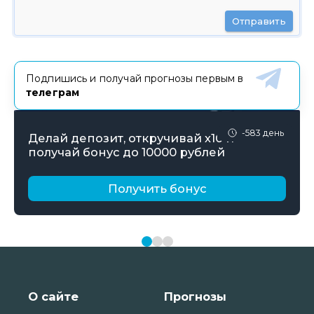
Отправить
Подпишись и получай прогнозы первым в
телеграм
-583 день
Делай депозит, откручивай х10 и
получай бонус до 10000 рублей
Получить бонус
О сайте
Прогнозы