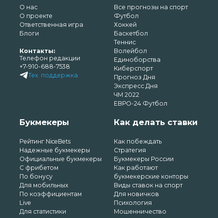
О нас
Все прогнозы на спорт
О проекте
Футбол
Ответственная игра
Хоккей
Блоги
Баскетбол
Теннис
Контакты:
Волейбол
Телефон редакции
Единоборства
+7-910-688-7538
Киберспорт
Тех. поддержка
Прогноз Дня
Экспресс Дня
ЧМ 2022
ЕВРО-24 Футбол
Букмекеры
Как делать ставки
Рейтинг NiceBets
Как побеждать
Надежные букмекеры
Стратегия
Официальные букмекеры
Букмекеры России
С фрибетом
Как работают
По бонусу
букмекерские конторы
Для мобильных
Виды ставок на спорт
По коэффициентам
Для новичков
Live
Психология
Для статистики
Мошенничество