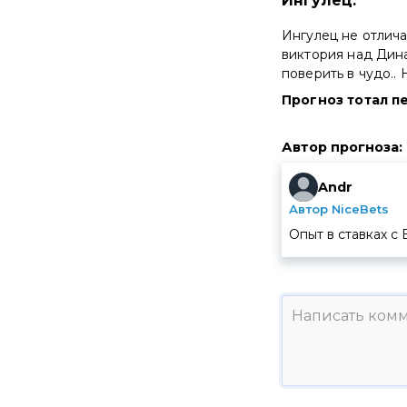
Ингулец:
Ингулец не отлича
виктория над Дин
поверить в чудо..
Прогноз тотал п
Автор прогноза
:
Andr
Автор NiceBets
Опыт в ставках с