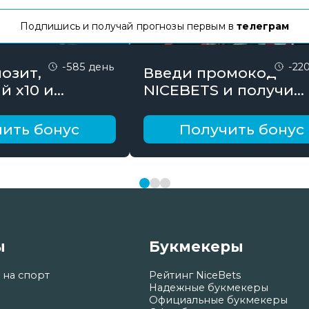
Подпишись и получай прогнозы первым в
телеграм
-585 день
-22
озит,
Введи промокод
й х10 и
NICEBETS и получи
онус до 10000
26000₽ поэтапно
ить бонус
Получить бонус
ы
Букмекеры
 на спорт
Рейтинг NiceBets
Надежные букмекеры
Официальные букмекеры