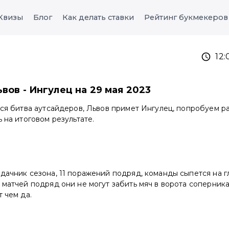
Квизы
Блог
Как делать ставки
Рейтинг букмекеров
12
вов - Ингулец на 29 мая 2023
тся битва аутсайдеров, Львов примет Ингулец, попробуем ра
ь на итоговом результате.
дачник сезона, 11 поражений подряд, команды сыпется на г
 матчей подряд они не могут забить мяч в ворота соперника.
т чем да.