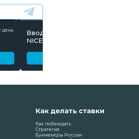
0 день
843 дней
Вводи Промокод
NICE15000 и забирай
бонусы
Получить бонус
Как делать ставки
Как побеждать
Стратегия
Букмекеры России