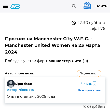
Войти
12:30 суббота
кэф:
1.76
Прогноз на Manchester City W.F.C. -
Manchester United Women на 23 марта
2024
Победа с учетом форы:
Манчестер Сити (-1)
Поделиться
Автор прогноза
:
Читать
Sigurdson
Автор NiceBets
Все прогнозы
Опыт в ставках с
2005
года
10:06 суббота